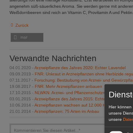
allerdings roh eine mehlige Konsistenz. Erst verarbeitet im Kompot
angenehm süß-säuerliches Aroma. Sie werden gerne mit anderem 
Weißdornbeeren sind reich an Vitamin C, Provitamin A und Pektin
Zurück
mail
Verwandte Nachrichten
04.01.2020 -
Arzneipflanze des Jahres 2020: Echter Lavendel
09.09.2019 -
FNR: Unkraut in Arzneipflanzen ohne Herbizide regu
07.11.2017 -
Forschung: Bestäubung von Arznei- und Gewürzpfl
19.08.2017 -
FNR: Mehr Arzneipflanzen anbauen
Dienst
17.10.2015 -
NLWKN: Arznei- und Pflanzenschutzmittel gehören n
03.01.2015 -
Arzneipflanze des Jahres 2015: Echtes Johanniskra
10.06.2014 -
Arzneipflanzen wachsen auf 12.000 Hektar
Hier können 
21.01.2014 -
Arzneipflanzen: 75 Arten im Anbau
unsere Diens
unsere
Date