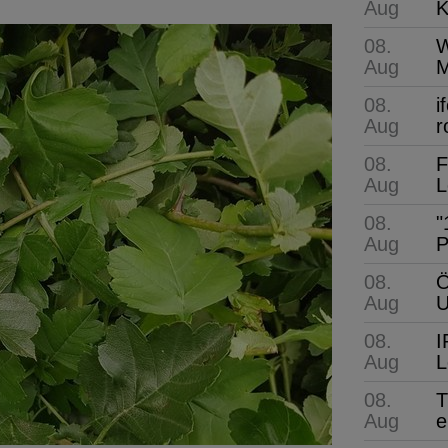
Aug
K
08.
W
Aug
M
08.
i
Aug
r
08.
F
Aug
L
08.
"
Aug
P
08.
Ö
Aug
08.
I
Aug
L
08.
T
Aug
e