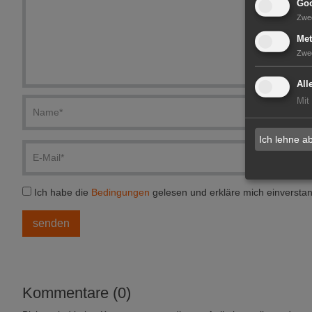
Goo
Zwe
Met
Zwe
All
Mit
Ich lehne a
Ich habe die
Bedingungen
gelesen und erkläre mich einversta
Kommentare (0)