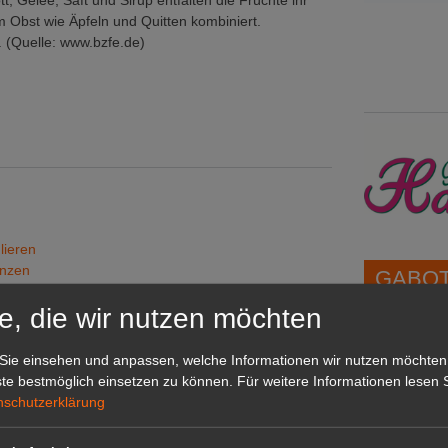
t, Gelee, Saft und Sirup entfalten die Früchte ihr
Obst wie Äpfeln und Quitten kombiniert.
. (Quelle: www.bzfe.de)
lieren
anzen
GABOT 
e, die wir nutzen möchten
icht ins Grundwasser
ut
1A-Lage,
Sie einsehen und anpassen, welche Informationen wir nutzen möchten
grünen B
te bestmöglich einsetzen zu können.
Für weitere Informationen lesen S
Repräsent
nschutzerklärung
IHREN Be