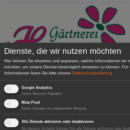
Dienste, die wir nutzen möchten
Hier können Sie einsehen und anpassen, welche Informationen wir 
möchten, um unsere Dienste bestmöglich einsetzen zu können.
Für 
Gärtnerei Hanns
Informationen lesen Sie bitte unsere
Datenschutzerklärung
Mitarbeiter (m/w/d) für unsere
Logistikhalle
Google Analytics
Herongen
Zweck
:
Besucher-Statistiken
zur Stellenanzeige
Meta Pixel
Zweck
:
Anzeigen von zielgerichteter Werbung
GABOT Immobilienangebote
Alle Dienste aktivieren oder deaktivieren
Mit diesem Schalter können Sie alle Dienste aktivieren oder deak