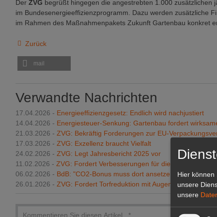
Der
ZVG
begrüßt hingegen die angestrebten 1.000 zusätzlichen jä
im Bundesenergieeffizienzprogramm. Dazu werden zusätzliche Fi
im Rahmen des Maßnahmenpakets Zukunft Gartenbau konkret era
Zurück
mail
Verwandte Nachrichten
17.04.2026 -
Energieeffizienzgesetz: Endlich wird nachjustiert
14.04.2026 -
Energiesteuer-Senkung: Gartenbau fordert wirksam
21.03.2026 -
ZVG: Bekräftig Forderungen zur EU-Verpackungsve
17.03.2026 -
ZVG: Exzellenz braucht Vielfalt
Dienst
24.02.2026 -
ZVG: Legt Jahresbericht 2025 vor
11.02.2026 -
ZVG: Fordert Verbesserungen für die Verfügbarkeit 
06.02.2026 -
BdB: "CO2-Bonus muss dort ansetzen, wo echte C
Hier können 
26.01.2026 -
ZVG: Fordert Torfreduktion mit Augenmaß
unsere Diens
unsere
Date