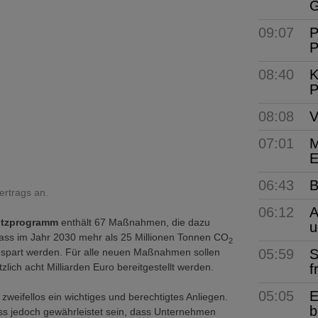
G
09:07
P
P
08:40
K
P
08:08
V
07:01
M
E
06:43
B
rtrags an.
06:12
A
utzprogramm
enthält 67 Maßnahmen, die dazu
u
dass im Jahr 2030 mehr als 25 Millionen Tonnen CO
2
05:59
S
gespart werden. Für alle neuen Maßnahmen sollen
f
zlich acht Milliarden Euro bereitgestellt werden.
05:05
E
 zweifellos ein wichtiges und berechtigtes Anliegen.
b
ss jedoch gewährleistet sein, dass Unternehmen