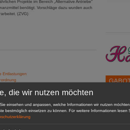
hrlichen Projekte im Bereich „Alternative Antriebe"
nanzmittel benötigt. Vorschläge dazu wurden auch
rbeitet. (ZVG)
e Entlastungen
GABOT 
rordnung
e, die wir nutzen möchten
von Pflanzenschutzmitteln
1A-Lage,
O2-Senken entstehen"
Sie einsehen und anpassen, welche Informationen wir nutzen möchten
grünen B
te bestmöglich einsetzen zu können.
Für weitere Informationen lesen S
Repräsent
nschutzerklärung
IHREN Be