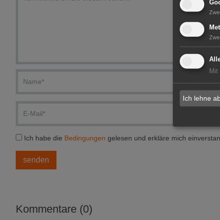
Goo
Zwe
Met
Zwe
All
Mit
Ich lehne a
Ich habe die
Bedingungen
gelesen und erkläre mich einversta
Kommentare (0)