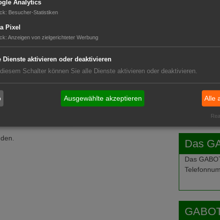
gle Analytics
ck
:
Besucher-Statistiken
GABOT 
a Pixel
ck
:
Anzeigen von zielgerichteter Werbung
e Dienste aktivieren oder deaktivieren
 diesem Schalter können Sie alle Dienste aktivieren oder deaktivieren.
b
Ausgewählte akzeptieren
Alle 
Real
nden.
Das G
Das GABOT-
Telefonnum
GABOT