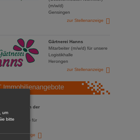
(m/w/d)
Gensingen
zur Stellenanzeige
Gärtnerei Hanns
Mitarbeiter (m/w/d) für unsere
Logistikhalle
Herongen
zur Stellenanzeige
Immobilienangebote
 ihre Chance in der
, um
ranche
ie bitte
ative Immobilie für
trieb!
zur Anzeige