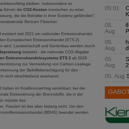
überlebensfähig bleiben. Insbesondere im
05:01
O
au
führen die
CO2-Kosten
inzwischen zu einer
K
stung, die die Betriebe in ihrer Existenz gefährden",
eralsekretär Bertram Fleischer.
05.
i
Aug
P
d
existiert seit 2021 ein nationaler Emissionshandel,
 den Europäischen Emissionshandel (ETS 2)
05.
h
en wird. Landwirtschaft und Gartenbau werden durch
Aug
d
Bepreisung
belastet - die nationale CO2-Abgabe
en Emissionshandelssystems ETS 2
ab 2028
05.
S
nterstützung zur Vermeidung von Carbon-Leakage
Aug
2
nerkennung der Beihilfeberechtigung für den
05. Aug
ch nicht abschließend anerkannt.
hatten im Koalitionsvertrag vereinbart, bei der
GABOT 
onale Einbeziehung der Brennstoffe, die in der
für müsste das
 Passiert ist das aber bislang nicht. Um den
rennstoffemissionshandel (BEHG) beendet werden.