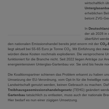
wirtschaftlich 
Unterglasanb
erheblichen Bela
betont ZVG-Gen
In
Deutschlan
der ab 2028 in
überführt werd
den nationalen Emissionshandel bereits jetzt enorm mit der
CO
-
2
liegt aktuell bei 55-65 Euro je Tonne CO
. Mit Einführung des
neu
2
würden diese Kosten nochmals explodieren. Die versprochene U
funktioniert für die Branche nicht. Seit 2022 liegen Anträge zur A
energieintensiven Unterglas-Gartenbau vor. Sie sind bis heute no
Die Koalitionspartner schienen das Problem erkannt zu haben und 
Umsetzung der EU-Verordnung, vom Opt-In für die freiwillige nati
Landwirtschaft genutzt werden, keinen Gebrauch zu machen. Da
Treibhausgasemissionshandelsgesetz
(TEHG) geändert werden.
Gartenbau
tatsächlich zu entlasten, muss auch der nationale B
Hier bedarf es nun einer zügigen Umsetzung.