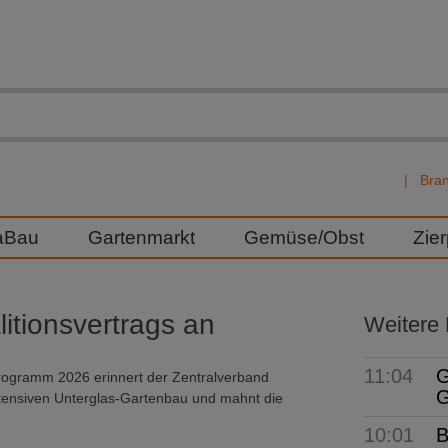
Bra
aBau
Gartenmarkt
Gemüse/Obst
Zie
tionsvertrags an
Weitere
11:04
G
rogramm 2026 erinnert der Zentralverband
G
tensiven Unterglas-Gartenbau und mahnt die
10:01
B