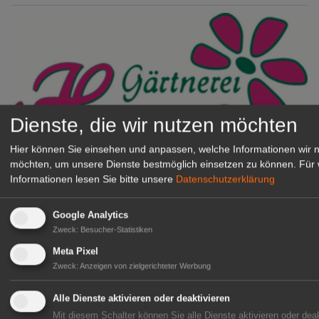
Dienste, die wir nutzen möchten
Hier können Sie einsehen und anpassen, welche Informationen wir 
möchten, um unsere Dienste bestmöglich einsetzen zu können.
Für 
Gärtnerei Hanns
Informationen lesen Sie bitte unsere
Datenschutzerklärung
Mitarbeiter (m/w/d) für unsere
Logistikhalle
Herongen
Google Analytics
Zweck
:
Besucher-Statistiken
zur Stellenanzeige
Meta Pixel
Zweck
:
Anzeigen von zielgerichteter Werbung
GABOT Immobilienangebote
Alle Dienste aktivieren oder deaktivieren
Mit diesem Schalter können Sie alle Dienste aktivieren oder deak