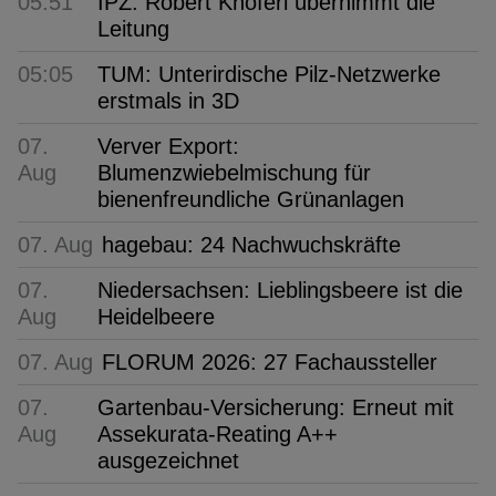
05:51
IPZ: Robert Knöferl übernimmt die
Leitung
05:05
TUM: Unterirdische Pilz-Netzwerke
erstmals in 3D
07.
Verver Export:
Aug
Blumenzwiebelmischung für
bienenfreundliche Grünanlagen
07. Aug
hagebau: 24 Nachwuchskräfte
07.
Niedersachsen: Lieblingsbeere ist die
Aug
Heidelbeere
07. Aug
FLORUM 2026: 27 Fachaussteller
07.
Gartenbau-Versicherung: Erneut mit
Aug
Assekurata-Reating A++
ausgezeichnet