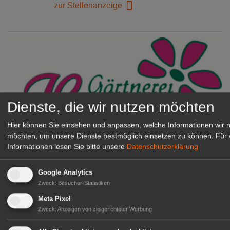
zur Stellenanzeige
Dienste, die wir nutzen möchten
Hier können Sie einsehen und anpassen, welche Informationen wir 
möchten, um unsere Dienste bestmöglich einsetzen zu können.
Für 
Informationen lesen Sie bitte unsere
Datenschutzerklärung
Gärtnerei Hanns
Mitarbeiter (m/w/d) für unsere
Logistikhalle
Google Analytics
Herongen
Zweck
:
Besucher-Statistiken
zur Stellenanzeige
Meta Pixel
Zweck
:
Anzeigen von zielgerichteter Werbung