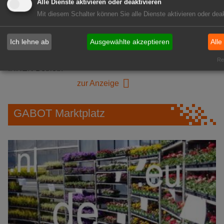
GABOT Immobilienangebote
Alle Dienste aktivieren oder deaktivieren
Mit diesem Schalter können Sie alle Dienste aktivieren oder deak
1A-Lage, ihre Chance in der
Ich lehne ab
Ausgewählte akzeptieren
Alle
grünen Branche
Repräsentative Immobilie für
Rea
IHREN Betrieb!
zur Anzeige
GABOT Marktplatz