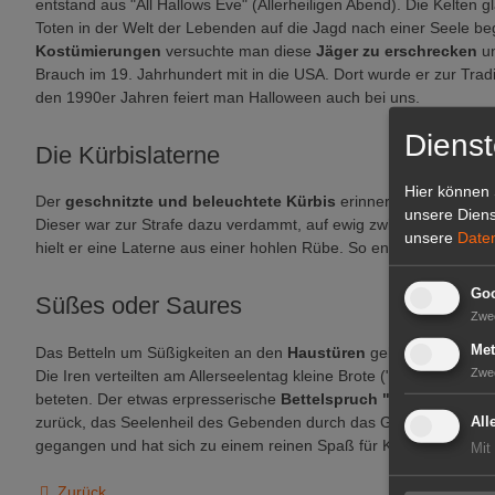
entstand aus "All Hallows Eve" (Allerheiligen Abend). Die Kelten 
Toten in der Welt der Lebenden auf die Jagd nach einer Seele b
Kostümierungen
versuchte man diese
Jäger zu erschrecken
u
Brauch im 19. Jahrhundert mit in die USA. Dort wurde er zur Tradi
den 1990er Jahren feiert man Halloween auch bei uns.
Dienst
Die Kürbislaterne
Hier können 
Der
geschnitzte und beleuchtete Kürbis
erinnert an die irisch
unsere Diens
Dieser war zur Strafe dazu verdammt, auf ewig zwischen Himmel
unsere
Date
hielt er eine Laterne aus einer hohlen Rübe. So entstand der Nam
Goo
Süßes oder Saures
Zwe
Met
Das Betteln um Süßigkeiten an den
Haustüren
geht auf eine chr
Zwe
Die Iren verteilten am Allerseelentag kleine Brote ("Seelenkuchen"
beteten. Der etwas erpresserische
Bettelspruch "trick or treat"
zurück, das Seelenheil des Gebenden durch das Gebet des Nehme
All
gegangen und hat sich zu einem reinen Spaß für Kinder entwickelt
Mit
Zurück