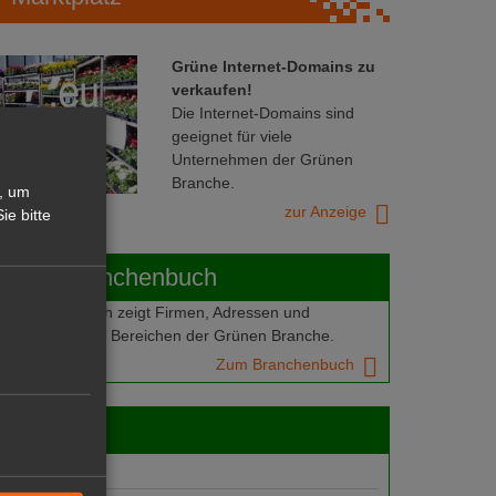
Grüne Internet-Domains zu
verkaufen!
Die Internet-Domains sind
geeignet für viele
Unternehmen der Grünen
Branche.
, um
zur Anzeige
ie bitte
ABOT-Branchenbuch
Branchenbuch zeigt Firmen, Adressen und
mern aus allen Bereichen der Grünen Branche.
Zum Branchenbuch
 jobs
gebote