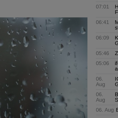
07:01
H
F
06:41
M
s
06:09
K
G
05:46
Z
05:06
i
a
06.
I
Aug
G
06.
B
Aug
S
06. Aug