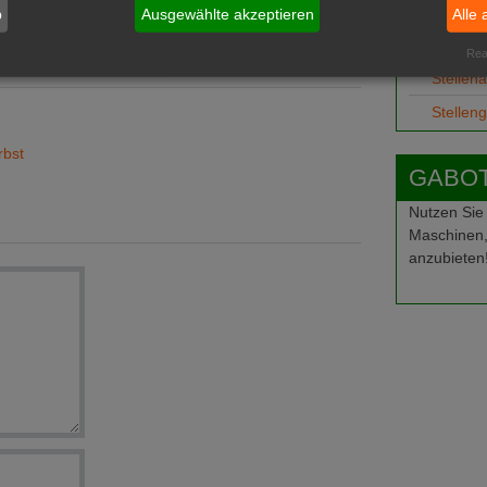
Job-Ge
b
Ausgewählte akzeptieren
Alle 
Ausbild
Real
Stellen
Stellen
rbst
GABOT-
Nutzen Sie
Maschinen,
anzubieten