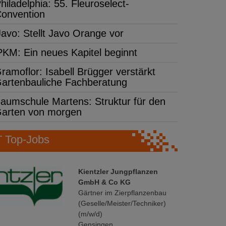
hiladelphia: 55. Fleuroselect-
onvention
Javo: Stellt Javo Orange vor
PKM: Ein neues Kapitel beginnt
ramoflor: Isabell Brügger verstärkt
artenbauliche Fachberatung
aumschule Martens: Struktur für den
arten von morgen
Top-Jobs
Kientzler Jungpflanzen
GmbH & Co KG
Gärtner im Zierpflanzenbau
(Geselle/Meister/Techniker)
(m/w/d)
Gensingen