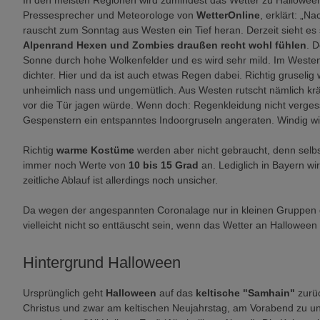
In den meisten Regionen wird zumindest das Wetter zu Halloween 
Pressesprecher und Meteorologe von
WetterOnline
, erklärt: „
rauscht zum Sonntag aus Westen ein Tief heran. Derzeit sieht es 
Alpenrand Hexen und Zombies draußen recht wohl fühlen
. D
Sonne durch hohe Wolkenfelder und es wird sehr mild. Im Weste
dichter. Hier und da ist auch etwas Regen dabei. Richtig gruselig 
unheimlich nass und ungemütlich. Aus Westen rutscht nämlich kr
vor die Tür jagen würde. Wenn doch: Regenkleidung nicht vergesse
Gespenstern ein entspanntes Indoorgruseln angeraten. Windig w
Richtig
warme Kostüme
werden aber nicht gebraucht, denn selb
immer noch Werte von
10 bis 15 Grad
an. Lediglich in Bayern wi
zeitliche Ablauf ist allerdings noch unsicher.
Da wegen der angespannten Coronalage nur in kleinen Gruppen g
vielleicht nicht so enttäuscht sein, wenn das Wetter an Halloween e
Hintergrund Halloween
Ursprünglich geht
Halloween
auf das
keltische "Samhain"
zurüc
Christus und zwar am keltischen Neujahrstag, am Vorabend zu un