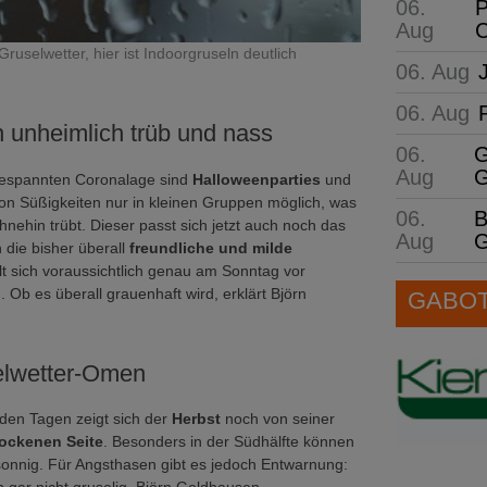
06.
P
Aug
C
selwetter, hier ist Indoorgruseln deutlich
06. Aug
06. Aug
 unheimlich trüb und nass
06.
G
Aug
G
espannten Coronalage sind
Halloweenparties
und
n Süßigkeiten nur in kleinen Gruppen möglich, was
06.
B
nehin trübt. Dieser passt sich jetzt auch noch das
Aug
G
 die bisher überall
freundliche und milde
lt sich voraussichtlich genau am Sonntag vor
. Ob es überall grauenhaft wird, erklärt Björn
GABOT 
elwetter-Omen
en Tagen zeigt sich der
Herbst
noch von seiner
rockenen Seite
. Besonders in der Südhälfte können
 sonnig. Für Angsthasen gibt es jedoch Entwarnung: