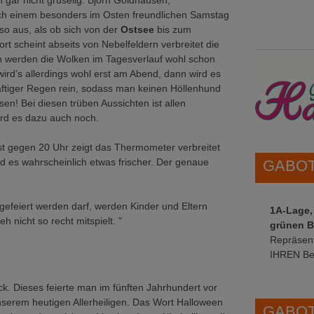
gar nicht gruselig. Björn Goldhausen,
Nach einem besonders im Osten freundlichen Samstag
so aus, als ob sich von der
Ostsee
bis zum
ort scheint abseits von Nebelfeldern verbreitet die
n werden die Wolken im Tagesverlauf wohl schon
wird’s allerdings wohl erst am Abend, dann wird es
äftiger Regen rein, sodass man keinen Höllenhund
n! Bei diesen trüben Aussichten ist allen
ird es dazu auch noch.
st gegen 20 Uhr zeigt das Thermometer verbreitet
rd es wahrscheinlich etwas frischer. Der genaue
GABOT 
efeiert werden darf, werden Kinder und Eltern
1A-Lage,
h nicht so recht mitspielt. "
grünen B
Repräsent
IHREN Be
k. Dieses feierte man im fünften Jahrhundert vor
serem heutigen Allerheiligen. Das Wort Halloween
GABOT 