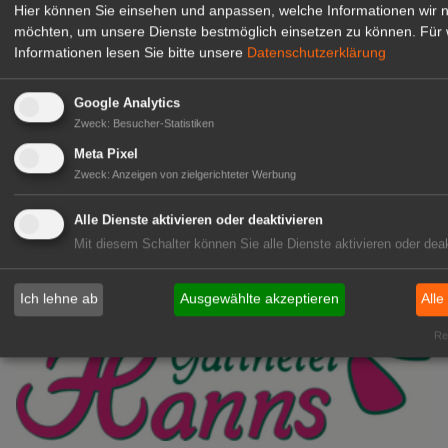
Hier können Sie einsehen und anpassen, welche Informationen wir 
möchten, um unsere Dienste bestmöglich einsetzen zu können.
Für 
Kientzler Jungpflanzen GmbH
Informationen lesen Sie bitte unsere
Datenschutzerklärung
& Co KG
Gärtner im Zierpflanzenbau
Google Analytics
(Geselle/Meister/Techniker)
Zweck
:
Besucher-Statistiken
(m/w/d)
Meta Pixel
Gensingen
Zweck
:
Anzeigen von zielgerichteter Werbung
zur Stellenanzeige
Alle Dienste aktivieren oder deaktivieren
Mit diesem Schalter können Sie alle Dienste aktivieren oder deak
Ich lehne ab
Ausgewählte akzeptieren
Alle
Rea