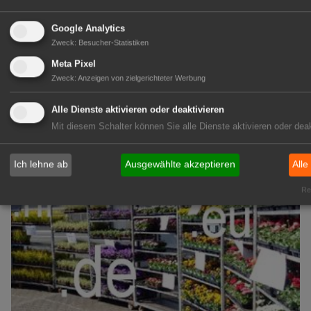
1A-Lage, ihre Chance in der
Google Analytics
grünen Branche
Zweck
:
Besucher-Statistiken
Repräsentative Immobilie für
Meta Pixel
IHREN Betrieb!
Zweck
:
Anzeigen von zielgerichteter Werbung
zur Anzeige
Alle Dienste aktivieren oder deaktivieren
Mit diesem Schalter können Sie alle Dienste aktivieren oder deak
GABOT Marktplatz
Ich lehne ab
Ausgewählte akzeptieren
Alle
Rea