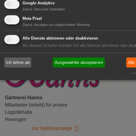
Google Analytics
Gensingen
Zweck
:
Besucher-Statistiken
zur Stellenanzeige
Meta Pixel
Zweck
:
Anzeigen von zielgerichteter Werbung
Alle Dienste aktivieren oder deaktivieren
Mit diesem Schalter können Sie alle Dienste aktivieren oder deak
Ich lehne ab
Ausgewählte akzeptieren
Alle
Rea
Gärtnerei Hanns
Mitarbeiter (m/w/d) für unsere
Logistikhalle
Herongen
zur Stellenanzeige