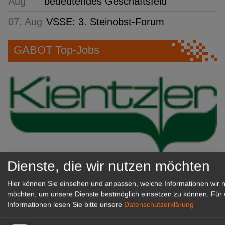
Aug
bedeutendes Geschäftsfeld
07. Aug
VSSE: 3. Steinobst-Forum
GABOT Top-Jobs
Dienste, die wir nutzen möchten
Kientzler Jungpflanzen GmbH
Hier können Sie einsehen und anpassen, welche Informationen wir 
& Co KG
möchten, um unsere Dienste bestmöglich einsetzen zu können.
Für 
Gärtner im Zierpflanzenbau
Informationen lesen Sie bitte unsere
Datenschutzerklärung
(Geselle/Meister/Techniker)
(m/w/d)