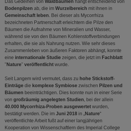
Das Gedeihen von
Waldbäumen
hängt entscheidend von
Bodenpilzen
ab, die im
Wurzelbereich
mit ihnen in
Gemeinschaft leben
. Bei dieser als Mycorrhiza
bezeichneten Partnerschaft erleichtern die Pilze den
Bäumen die Aufnahme von Mineralien und Wasser,
während sie von den Bäumen Kohlenstoffverbindungen
erhalten, die sie als Nahrung nutzen. Wie sehr dieses
Zusammenleben von äußeren Faktoren abhängt, konnte
eine
internationale Studie
zeigen, die jetzt im
Fachblatt
"
Nature
"
veröffentlicht
wurde.
Seit Langem wird vermutet, dass zu
hohe Stickstoff-
Einträge
die
komplexe Symbiose
zwischen
Pilzen und
Bäumen
beeinträchtigen. Dies konnte nun in einer Serie
von
großräumig angelegten Studien
, bei der allein
40.000 Mycorrhiza-Proben ausgewertet
wurden,
bestätigt werden. Die im
Juni 2018
in „
Nature
“
veröffentlichte Arbeit fußt auf einer langjährigen
Kooperation von Wissenschaftlern des Imperial College