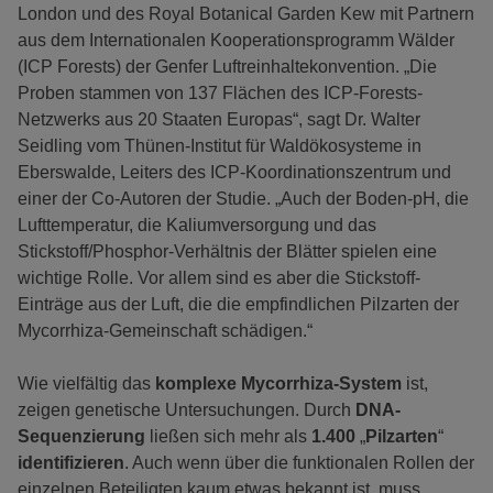
London und des Royal Botanical Garden Kew mit Partnern
aus dem Internationalen Kooperationsprogramm Wälder
(ICP Forests) der Genfer Luftreinhaltekonvention. „Die
Proben stammen von 137 Flächen des ICP-Forests-
Netzwerks aus 20 Staaten Europas“, sagt Dr. Walter
Seidling vom Thünen-Institut für Waldökosysteme in
Eberswalde, Leiters des ICP-Koordinationszentrum und
einer der Co-Autoren der Studie. „Auch der Boden-pH, die
Lufttemperatur, die Kaliumversorgung und das
Stickstoff/Phosphor-Verhältnis der Blätter spielen eine
wichtige Rolle. Vor allem sind es aber die Stickstoff-
Einträge aus der Luft, die die empfindlichen Pilzarten der
Mycorrhiza-Gemeinschaft schädigen.“
Wie vielfältig das
komplexe Mycorrhiza-System
ist,
zeigen genetische Untersuchungen. Durch
DNA-
Sequenzierung
ließen sich mehr als
1.400
„
Pilzarten
“
identifizieren
. Auch wenn über die funktionalen Rollen der
einzelnen Beteiligten kaum etwas bekannt ist, muss