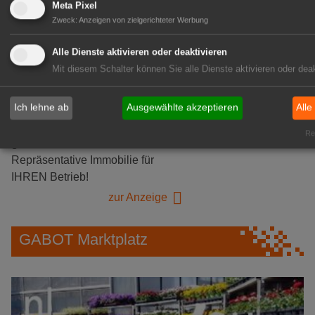
Logistikhalle
Meta Pixel
Herongen
Zweck
:
Anzeigen von zielgerichteter Werbung
zur Stellenanzeige
Alle Dienste aktivieren oder deaktivieren
Mit diesem Schalter können Sie alle Dienste aktivieren oder deak
GABOT Immobilienangebote
Ich lehne ab
Ausgewählte akzeptieren
Alle
1A-Lage, ihre Chance in der
Rea
grünen Branche
Repräsentative Immobilie für
IHREN Betrieb!
zur Anzeige
GABOT Marktplatz