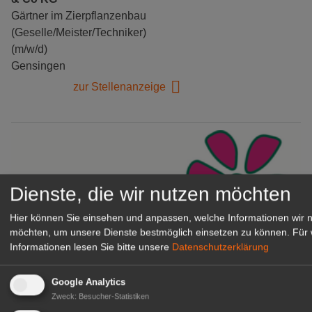
Gärtner im Zierpflanzenbau
(Geselle/Meister/Techniker)
(m/w/d)
Gensingen
zur Stellenanzeige
Dienste, die wir nutzen möchten
Hier können Sie einsehen und anpassen, welche Informationen wir 
möchten, um unsere Dienste bestmöglich einsetzen zu können.
Für 
Informationen lesen Sie bitte unsere
Datenschutzerklärung
Gärtnerei Hanns
Google Analytics
Mitarbeiter (m/w/d) für unsere
Zweck
:
Besucher-Statistiken