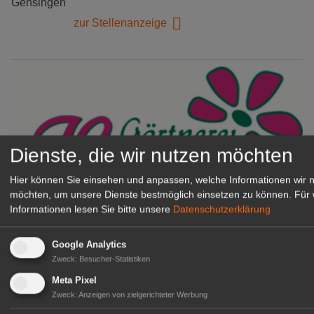
Gensingen
zur Stellenanzeige
Dienste, die wir nutzen möchten
Hier können Sie einsehen und anpassen, welche Informationen wir 
möchten, um unsere Dienste bestmöglich einsetzen zu können.
Für 
Informationen lesen Sie bitte unsere
Datenschutzerklärung
Gärtnerei Hanns
Mitarbeiter (m/w/d) für unsere
Google Analytics
Logistikhalle
Zweck
:
Besucher-Statistiken
Herongen
Meta Pixel
zur Stellenanzeige
Zweck
:
Anzeigen von zielgerichteter Werbung