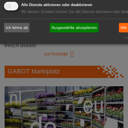
GABOT Immobilienangebote
Alle Dienste aktivieren oder deaktivieren
Mit diesem Schalter können Sie alle Dienste aktivieren oder deak
1A-Lage, ihre Chance in der
Ich lehne ab
Ausgewählte akzeptieren
Alle
grünen Branche
Rea
Repräsentative Immobilie für
IHREN Betrieb!
zur Anzeige
GABOT Marktplatz