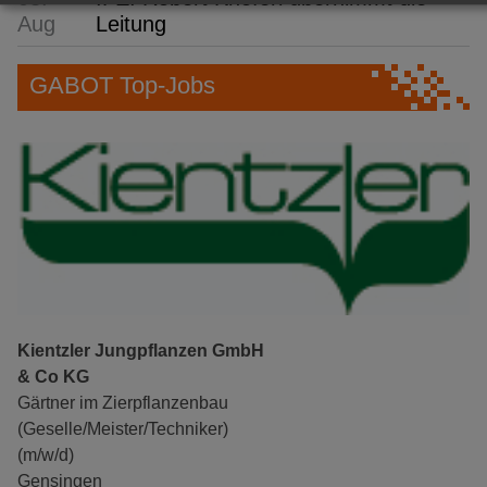
Aug
Leitung
GABOT Top-Jobs
Kientzler Jungpflanzen GmbH
& Co KG
Gärtner im Zierpflanzenbau
(Geselle/Meister/Techniker)
(m/w/d)
Gensingen