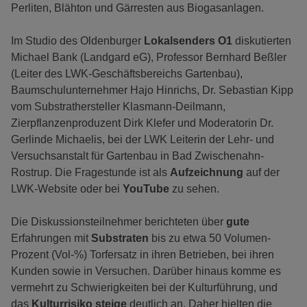
Perliten, Blähton und Gärresten aus Biogasanlagen.
Im Studio des Oldenburger
Lokalsenders O1
diskutierten
Michael Bank (Landgard eG), Professor Bernhard Beßler
(Leiter des LWK-Geschäftsbereichs Gartenbau),
Baumschulunternehmer Hajo Hinrichs, Dr. Sebastian Kipp
vom Substrathersteller Klasmann-Deilmann,
Zierpflanzenproduzent Dirk Klefer und Moderatorin Dr.
Gerlinde Michaelis, bei der LWK Leiterin der Lehr- und
Versuchsanstalt für Gartenbau in Bad Zwischenahn-
Rostrup. Die Fragestunde ist als
Aufzeichnung
auf der
LWK-Website oder bei
YouTube
zu sehen.
Die Diskussionsteilnehmer berichteten über
gute
Erfahrungen mit
Substraten
bis zu etwa 50 Volumen-
Prozent (Vol-%) Torfersatz in ihren Betrieben, bei ihren
Kunden sowie in Versuchen. Darüber hinaus komme es
vermehrt zu Schwierigkeiten bei der Kulturführung, und
das
Kulturrisiko steige
deutlich an. Daher hielten die