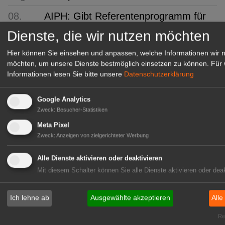
08.
AIPH: Gibt Referentenprogramm für
Aug
Kongress bekannt
Dienste, die wir nutzen möchten
08.
Wer Nachwuchs will, muss sich
Hier können Sie einsehen und anpassen, welche Informationen wir 
Aug
zeigen: Martens begeistert 2.000
möchten, um unsere Dienste bestmöglich einsetzen zu können.
Für 
Besucher
Informationen lesen Sie bitte unsere
Datenschutzerklärung
08.
ifo: Deutsche Wirtschaft
Google Analytics
Aug
überraschend robust
Zweck
:
Besucher-Statistiken
08.
FDF-Bundesverband:
Meta Pixel
Zweck
:
Anzeigen von zielgerichteter Werbung
Aug
Kommissarisches Leitungsteam
08.
"1000 gute Gründe": Ein Hauch von
Alle Dienste aktivieren oder deaktivieren
Aug
Provence
Mit diesem Schalter können Sie alle Dienste aktivieren oder deak
08.
Ökokiste e.V.: 30 Jahre Bio ohne
Ich lehne ab
Ausgewählte akzeptieren
Alle
Aug
Umwege
Rea
08.
IPZ: Robert Knöferl übernimmt die