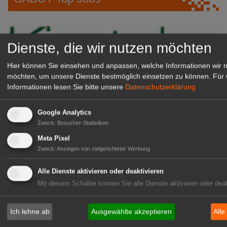
Dienste, die wir nutzen möchten
Hier können Sie einsehen und anpassen, welche Informationen wir 
möchten, um unsere Dienste bestmöglich einsetzen zu können.
Für 
Informationen lesen Sie bitte unsere
Datenschutzerklärung
Google Analytics
Kientzler Jungpflanzen GmbH
Zweck
:
Besucher-Statistiken
& Co KG
Meta Pixel
Gärtner im Zierpflanzenbau
Zweck
:
Anzeigen von zielgerichteter Werbung
(Geselle/Meister/Techniker)
(m/w/d)
Alle Dienste aktivieren oder deaktivieren
Gensingen
Mit diesem Schalter können Sie alle Dienste aktivieren oder deak
zur Stellenanzeige
Ich lehne ab
Ausgewählte akzeptieren
Alle