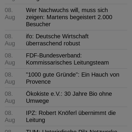
08.
Wer Nachwuchs will, muss sich
Aug
zeigen: Martens begeistert 2.000
Besucher
08.
ifo: Deutsche Wirtschaft
Aug
überraschend robust
08.
FDF-Bundesverband:
Aug
Kommissarisches Leitungsteam
08.
"1000 gute Gründe": Ein Hauch von
Aug
Provence
08.
Ökokiste e.V.: 30 Jahre Bio ohne
Aug
Umwege
08.
IPZ: Robert Knöferl übernimmt die
Aug
Leitung
08.
TUM: Unterirdische Pilz-Netzwerke