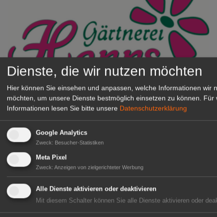
Dienste, die wir nutzen möchten
Hier können Sie einsehen und anpassen, welche Informationen wir 
Gärtnerei Hanns
möchten, um unsere Dienste bestmöglich einsetzen zu können.
Für 
Mitarbeiter (m/w/d) für unsere
Informationen lesen Sie bitte unsere
Datenschutzerklärung
Logistikhalle
Herongen
Google Analytics
zur Stellenanzeige
Zweck
:
Besucher-Statistiken
Meta Pixel
GABOT Immobilienangebote
Zweck
:
Anzeigen von zielgerichteter Werbung
Alle Dienste aktivieren oder deaktivieren
1A-Lage, ihre Chance in der
Mit diesem Schalter können Sie alle Dienste aktivieren oder deak
grünen Branche