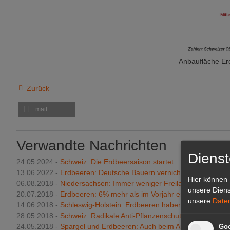
Anbaufläche Erd
Zurück
mail
Verwandte Nachrichten
Dienst
24.05.2024 -
Schweiz: Die Erdbeersaison startet
13.06.2022 -
Erdbeeren: Deutsche Bauern vernichten Ernte
Hier können 
06.08.2018 -
Niedersachsen: Immer weniger Freiland-Erdbeeren
unsere Diens
20.07.2018 -
Erdbeeren: 6% mehr als im Vorjahr erwartet
unsere
Date
14.06.2018 -
Schleswig-Holstein: Erdbeeren haben jetzt Hochsai
28.05.2018 -
Schweiz: Radikale Anti-Pflanzenschutz-Initiative
24.05.2018 -
Spargel und Erdbeeren: Auch beim Anbau ein perfe
Goo