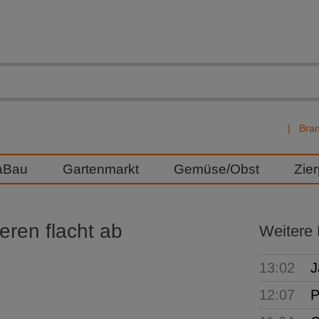
Bra
aBau
Gartenmarkt
Gemüse/Obst
Zie
ren flacht ab
Weitere
13:02
J
12:07
P