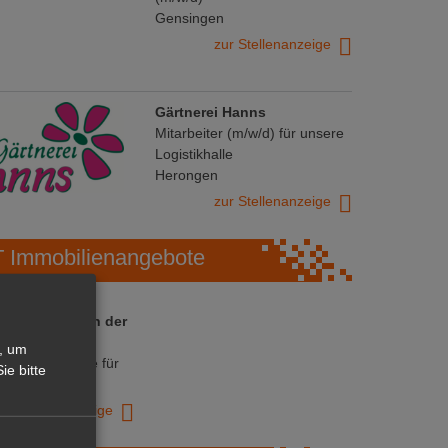
Gensingen
zur Stellenanzeige
Gärtnerei Hanns
Mitarbeiter (m/w/d) für unsere
Logistikhalle
Herongen
zur Stellenanzeige
Immobilienangebote
 ihre Chance in der
ranche
, um
ative Immobilie für
ie bitte
trieb!
zur Anzeige