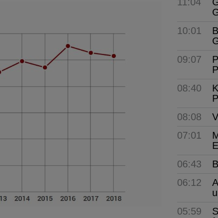
11:04
G
G
10:01
B
G
09:07
P
P
08:40
K
P
08:08
V
07:01
M
E
06:43
B
06:12
A
u
05:59
S