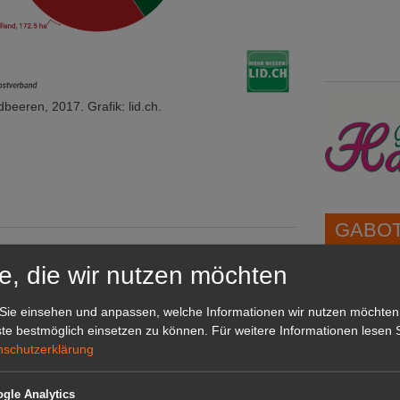
beeren, 2017. Grafik: lid.ch.
GABOT 
e, die wir nutzen möchten
1A-Lage,
grünen B
Sie einsehen und anpassen, welche Informationen wir nutzen möchten
Repräsent
te bestmöglich einsetzen zu können.
Für weitere Informationen lesen S
IHREN Be
nschutzerklärung
son
ktes Duo
gle Analytics