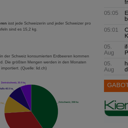
f
05:05
E
b
eren
isst jede Schweizerin und jeder Schweizer pro
05:01
O
feln sind es 15,2 kg.
K
05.
i
Aug
P
er in der Schweiz konsumierten Erdbeeren kommen
d. Die größten Mengen werden in den Monaten
05.
h
importiert. (Quelle: lid.ch)
Aug
d
GABOT 