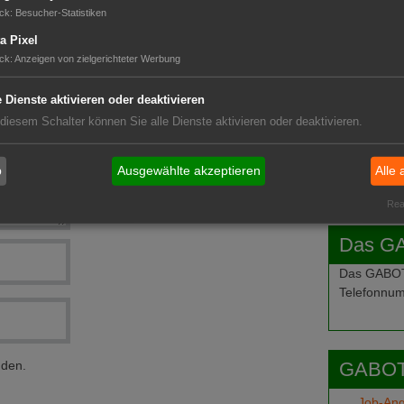
GABOT 
ck
:
Besucher-Statistiken
a Pixel
ck
:
Anzeigen von zielgerichteter Werbung
e Dienste aktivieren oder deaktivieren
 diesem Schalter können Sie alle Dienste aktivieren oder deaktivieren.
b
Ausgewählte akzeptieren
Alle 
Real
Das G
Das GABOT-
Telefonnum
GABOT
nden.
Job-An