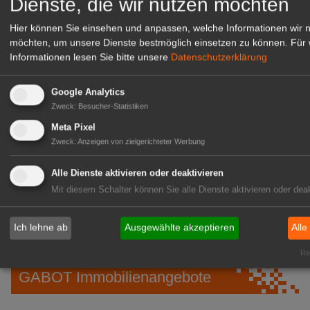
Dienste, die wir nutzen möchten
Hier können Sie einsehen und anpassen, welche Informationen wir 
möchten, um unsere Dienste bestmöglich einsetzen zu können.
Für 
Informationen lesen Sie bitte unsere
Datenschutzerklärung
Google Analytics
Zweck
:
Besucher-Statistiken
Meta Pixel
Zweck
:
Anzeigen von zielgerichteter Werbung
Gärtnerei Hanns
Alle Dienste aktivieren oder deaktivieren
Mitarbeiter (m/w/d) für unsere
Mit diesem Schalter können Sie alle Dienste aktivieren oder deak
Logistikhalle
Herongen
Ich lehne ab
Ausgewählte akzeptieren
Alle
zur Stellenanzeige
Rea
GABOT Immobilienangebote