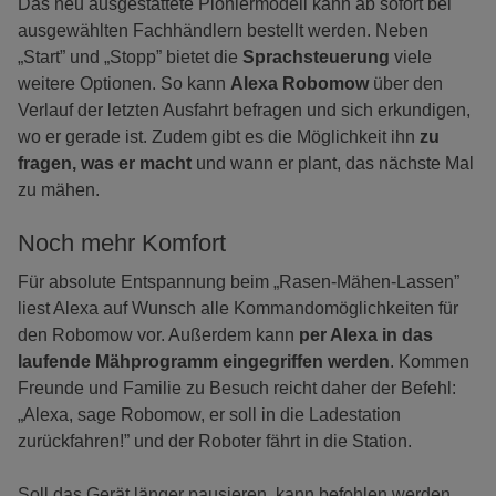
Das neu ausgestattete Pioniermodell kann ab sofort bei
ausgewählten Fachhändlern bestellt werden. Neben
„Start” und „Stopp” bietet die
Sprachsteuerung
viele
weitere Optionen. So kann
Alexa Robomow
über den
Verlauf der letzten Ausfahrt befragen und sich erkundigen,
wo er gerade ist. Zudem gibt es die Möglichkeit ihn
zu
fragen, was er macht
und wann er plant, das nächste Mal
zu mähen.
Noch mehr Komfort
Für absolute Entspannung beim „Rasen-Mähen-Lassen”
liest Alexa auf Wunsch alle Kommandomöglichkeiten für
den Robomow vor. Außerdem kann
per Alexa in das
laufende Mähprogramm eingegriffen werden
. Kommen
Freunde und Familie zu Besuch reicht daher der Befehl:
„Alexa, sage Robomow, er soll in die Ladestation
zurückfahren!” und der Roboter fährt in die Station.
Soll das Gerät länger pausieren, kann befohlen werden,