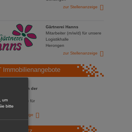
zur Stellenanzeige
Gärtnerei Hanns
Mitarbeiter (m/w/d) für unsere
Logistikhalle
Herongen
zur Stellenanzeige
Immobilienangebote
 ihre Chance in der
ranche
, um
ative Immobilie für
ie bitte
trieb!
zur Anzeige
Marktplatz