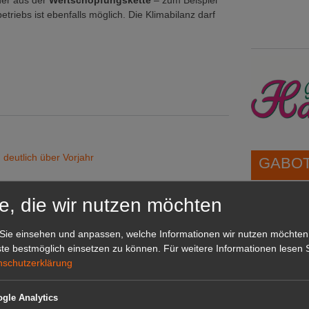
ner aus der
Wertschöpfungskette
– zum Beispiel
betriebs ist ebenfalls möglich. Die Klimabilanz darf
deutlich über Vorjahr
GABOT 
tartet
e, die wir nutzen möchten
t und Gartenbau
1A-Lage,
orstand
grünen B
onsbereitschaft sinken
Sie einsehen und anpassen, welche Informationen wir nutzen möchten
Repräsent
te bestmöglich einsetzen zu können.
Für weitere Informationen lesen S
IHREN Be
nschutzerklärung
gle Analytics
GABOT 