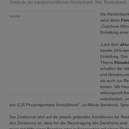
Gebäude der Landwirtschftlichen Rentenbank. Bild: Rentenbank.
Die Rentenbank 
Anzeige
setzt diese
För
„Zuschuss Klima
Erstellung eine
„Laut dem
aktu
bereits 20% der
Erstellung. Das 
Thema
Klimab
schaffen die nö
und klimafreun
als auch zur Re
leisten. Wir fr
wirkungsvoll An
entschieden, u
von 0,15 Prozentpunkten fortzuführen“, so Nikola Steinbock, Spr
Der Zinsbonus wird auf die jeweils geltenden Konditionen für R
den Zinsbonus ist, dass bei der Beantragung des Darlehens eine 