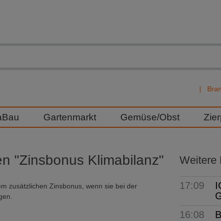
Bra
aBau
Gartenmarkt
Gemüse/Obst
Zie
en "Zinsbonus Klimabilanz"
Weitere
17:09
I
nem zusätzlichen Zinsbonus, wenn sie bei der
G
gen.
16:08
B