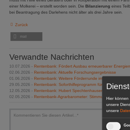
muss mit Hilfe eines Beraters oder in Kooperation mit einem Part
einer Molkerei – erstellt worden sein. Die
Bilanzierung
eines Teil
bei Beantragung des Darlehens nicht älter als drei Jahre sein.
Zurück
mail
Verwandte Nachrichten
10.07.2026 -
Rentenbank: Fördert Ausbau erneuerbarer Energien 
02.06.2026 -
Rentenbank: Aktuelle Forschungsergebnisse
01.06.2026 -
Rentenbank: Weitere Förderrunde im "ANK NABO" s
Dienst
29.05.2026 -
Rentenbank: Soforthilfeprogramm für Landwirtschaf
12.05.2026 -
Rentenbank: Hubert Spechtenhauser wird Interimsv
02.05.2026 -
Rentenbank-Agrarbarometer: Stimmung und Investiti
Hier können 
unsere Diens
unsere
Date
Goo