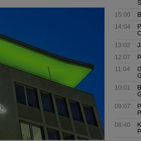
S
15:00
B
14:04
P
C
13:02
J
12:07
P
11:04
G
G
10:01
B
G
09:07
P
P
08:40
K
P