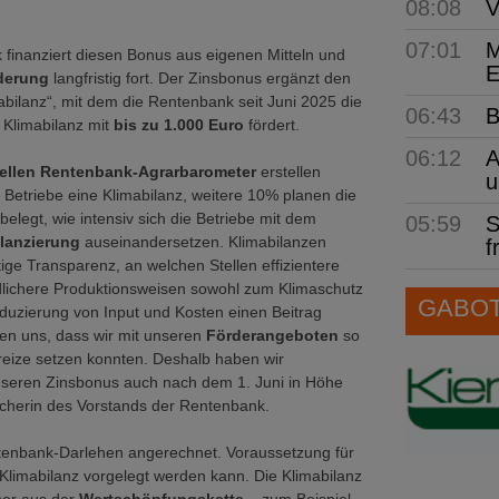
08:08
V
07:01
M
finanziert diesen Bonus aus eigenen Mitteln und
E
derung
langfristig fort. Der Zinsbonus ergänzt den
bilanz“, mit dem die Rentenbank seit Juni 2025 die
06:43
B
r Klimabilanz mit
bis zu 1.000 Euro
fördert.
06:12
A
ellen Rentenbank-Agrarbarometer
erstellen
u
 Betriebe eine Klimabilanz, weitere 10% planen die
belegt, wie intensiv sich die Betriebe mit dem
05:59
S
ilanzierung
auseinandersetzen. Klimabilanzen
f
tige Transparenz, an welchen Stellen effizientere
dlichere Produktionsweisen sowohl zum Klimaschutz
GABOT 
duzierung von Input und Kosten einen Beitrag
euen uns, dass wir mit unseren
Förderangeboten
so
reize setzen konnten. Deshalb haben wir
nseren Zinsbonus auch nach dem 1. Juni in Höhe
echerin des Vorstands der Rentenbank.
entenbank-Darlehen angerechnet. Voraussetzung für
Klimabilanz vorgelegt werden kann. Die Klimabilanz