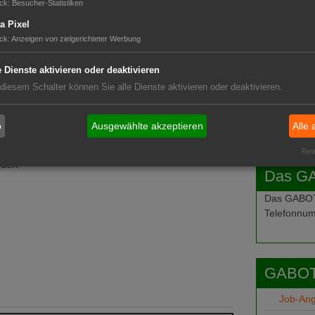
ck
:
Besucher-Statistiken
a Pixel
ck
:
Anzeigen von zielgerichteter Werbung
e Dienste aktivieren oder deaktivieren
 diesem Schalter können Sie alle Dienste aktivieren oder deaktivieren.
b
Ausgewählte akzeptieren
Alle 
Real
nden.
Das G
Das GABOT-
Telefonnum
GABOT
Job-An