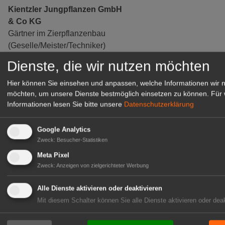
Kientzler Jungpflanzen GmbH
& Co KG
Gärtner im Zierpflanzenbau
(Geselle/Meister/Techniker)
(m/w/d)
Dienste, die wir nutzen möchten
Gensingen
Hier können Sie einsehen und anpassen, welche Informationen wir 
zur Stellenanzeige
möchten, um unsere Dienste bestmöglich einsetzen zu können.
Für 
Informationen lesen Sie bitte unsere
Datenschutzerklärung
Google Analytics
Zweck
:
Besucher-Statistiken
Meta Pixel
Zweck
:
Anzeigen von zielgerichteter Werbung
Alle Dienste aktivieren oder deaktivieren
Mit diesem Schalter können Sie alle Dienste aktivieren oder deak
Gärtnerei Hanns