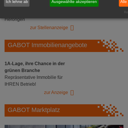
Ich lehne ab
Ausgewählte akzeptieren
Alle
Mitarbeiter (m/w/d) für unsere
Logistikhalle
Rea
Herongen
zur Stellenanzeige
GABOT Immobilienangebote
1A-Lage, ihre Chance in der
grünen Branche
Repräsentative Immobilie für
IHREN Betrieb!
zur Anzeige
GABOT Marktplatz