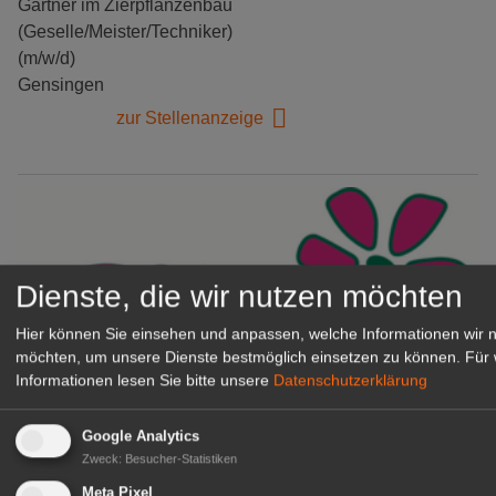
Gärtner im Zierpflanzenbau
(Geselle/Meister/Techniker)
(m/w/d)
Gensingen
zur Stellenanzeige
Dienste, die wir nutzen möchten
Hier können Sie einsehen und anpassen, welche Informationen wir 
möchten, um unsere Dienste bestmöglich einsetzen zu können.
Für 
Informationen lesen Sie bitte unsere
Datenschutzerklärung
Gärtnerei Hanns
Google Analytics
Mitarbeiter (m/w/d) für unsere
Zweck
:
Besucher-Statistiken
Logistikhalle
Meta Pixel