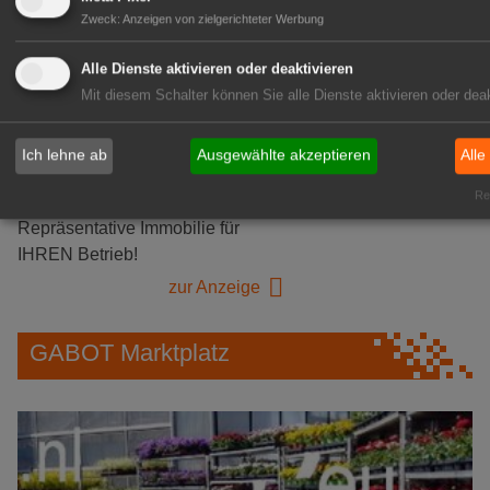
Herongen
Zweck
:
Anzeigen von zielgerichteter Werbung
zur Stellenanzeige
Alle Dienste aktivieren oder deaktivieren
Mit diesem Schalter können Sie alle Dienste aktivieren oder deak
GABOT Immobilienangebote
Ich lehne ab
Ausgewählte akzeptieren
Alle
1A-Lage, ihre Chance in der
Rea
grünen Branche
Repräsentative Immobilie für
IHREN Betrieb!
zur Anzeige
GABOT Marktplatz