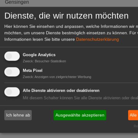
Gensingen
zur Stellenanzeige
Dienste, die wir nutzen möchten
Hier können Sie einsehen und anpassen, welche Informationen wir 
möchten, um unsere Dienste bestmöglich einsetzen zu können.
Für 
Informationen lesen Sie bitte unsere
Datenschutzerklärung
Google Analytics
Zweck
:
Besucher-Statistiken
Meta Pixel
Zweck
:
Anzeigen von zielgerichteter Werbung
Alle Dienste aktivieren oder deaktivieren
Gärtnerei Hanns
Mit diesem Schalter können Sie alle Dienste aktivieren oder deak
Mitarbeiter (m/w/d) für unsere
Logistikhalle
Ich lehne ab
Ausgewählte akzeptieren
Alle
Herongen
Rea
zur Stellenanzeige