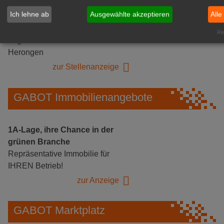
Ich lehne ab
Ausgewählte akzeptieren
Alle
Gärtnerei Hanns
Mitarbeiter (m/w/d) für unsere
Rea
Logistikhalle
Herongen
zur Stellenanzeige
GABOT Immobilienangebote
1A-Lage, ihre Chance in der
grünen Branche
Repräsentative Immobilie für
IHREN Betrieb!
zur Anzeige
GABOT Marktplatz