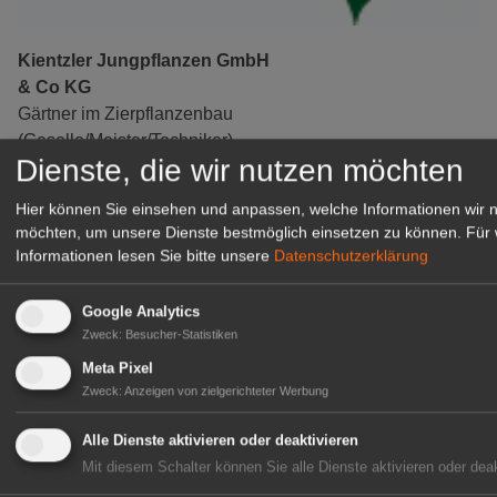
Kientzler Jungpflanzen GmbH
& Co KG
Gärtner im Zierpflanzenbau
(Geselle/Meister/Techniker)
Dienste, die wir nutzen möchten
(m/w/d)
Gensingen
Hier können Sie einsehen und anpassen, welche Informationen wir 
zur Stellenanzeige
möchten, um unsere Dienste bestmöglich einsetzen zu können.
Für 
Informationen lesen Sie bitte unsere
Datenschutzerklärung
Google Analytics
Zweck
:
Besucher-Statistiken
Meta Pixel
Zweck
:
Anzeigen von zielgerichteter Werbung
Alle Dienste aktivieren oder deaktivieren
Mit diesem Schalter können Sie alle Dienste aktivieren oder deak