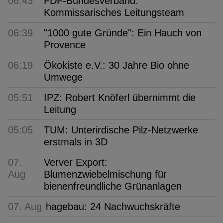
06:43
FDF-Bundesverband:
Kommissarisches Leitungsteam
06:39
"1000 gute Gründe": Ein Hauch von
Provence
06:19
Ökokiste e.V.: 30 Jahre Bio ohne
Umwege
05:51
IPZ: Robert Knöferl übernimmt die
Leitung
05:05
TUM: Unterirdische Pilz-Netzwerke
erstmals in 3D
07.
Verver Export:
Aug
Blumenzwiebelmischung für
bienenfreundliche Grünanlagen
07. Aug
hagebau: 24 Nachwuchskräfte