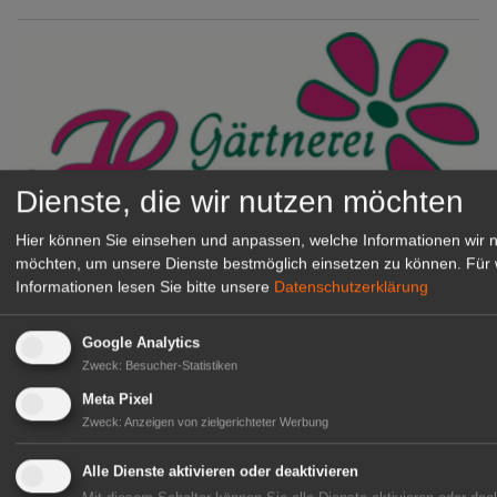
Dienste, die wir nutzen möchten
Hier können Sie einsehen und anpassen, welche Informationen wir 
möchten, um unsere Dienste bestmöglich einsetzen zu können.
Für 
Gärtnerei Hanns
Informationen lesen Sie bitte unsere
Datenschutzerklärung
Mitarbeiter (m/w/d) für unsere
Logistikhalle
Google Analytics
Herongen
Zweck
:
Besucher-Statistiken
zur Stellenanzeige
Meta Pixel
Zweck
:
Anzeigen von zielgerichteter Werbung
GABOT Immobilienangebote
Alle Dienste aktivieren oder deaktivieren