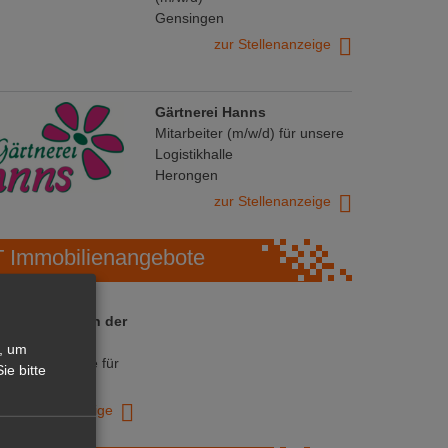
Gensingen
zur Stellenanzeige
Gärtnerei Hanns
Mitarbeiter (m/w/d) für unsere
Logistikhalle
Herongen
zur Stellenanzeige
Immobilienangebote
 ihre Chance in der
ranche
, um
ative Immobilie für
ie bitte
trieb!
zur Anzeige