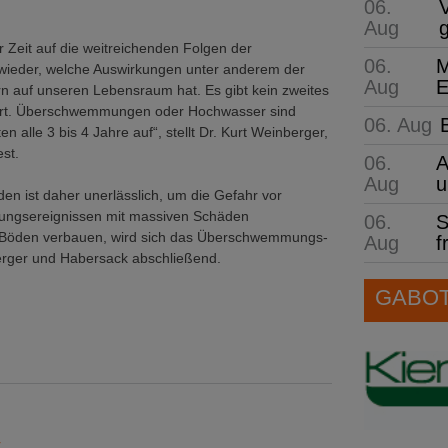
06.
Aug
r Zeit auf die weitreichenden Folgen der
06.
M
wieder, welche Auswirkungen unter anderem der
Aug
E
rn auf unseren Lebensraum hat. Es gibt kein zweites
tört. Überschwemmungen oder Hochwasser sind
06. Aug
 alle 3 bis 4 Jahre auf“, stellt Dr. Kurt Weinberger,
st.
06.
A
Aug
u
n ist daher unerlässlich, um die Gefahr vor
ungsereignissen mit massiven Schäden
06.
S
re Böden verbauen, wird sich das Überschwemmungs-
Aug
f
berger und Habersack abschließend.
GABOT 
r