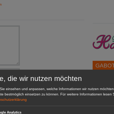
en
GABOT 
e, die wir nutzen möchten
1A-Lage,
grünen B
Sie einsehen und anpassen, welche Informationen wir nutzen möchten
Repräsent
te bestmöglich einsetzen zu können.
Für weitere Informationen lesen S
IHREN Be
nschutzerklärung
nden.
gle Analytics