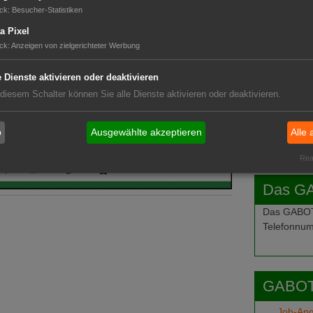
GABOT 
ck
:
Besucher-Statistiken
a Pixel
ck
:
Anzeigen von zielgerichteter Werbung
e Dienste aktivieren oder deaktivieren
 diesem Schalter können Sie alle Dienste aktivieren oder deaktivieren.
b
Ausgewählte akzeptieren
Alle 
Real
Das G
Das GABOT-
Telefonnum
GABOT
Job-An