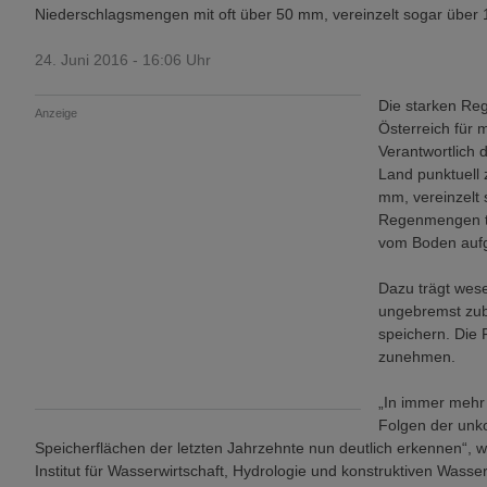
Niederschlagsmengen mit oft über 50 mm, vereinzelt sogar über 
24. Juni 2016 - 16:06 Uhr
Die starken Reg
Anzeige
Österreich für
Verantwortlich 
Land punktuell
mm, vereinzelt
Regenmengen tra
vom Boden auf
Dazu trägt wese
ungebremst zube
speichern. Die
zunehmen.
„In immer mehr 
Folgen der unko
Speicherflächen der letzten Jahrzehnte nun deutlich erkennen“, w
Institut für Wasserwirtschaft, Hydrologie und konstruktiven Wasse