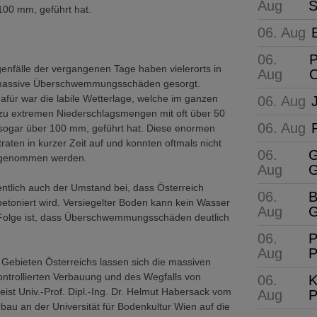
Aug
S
100 mm, geführt hat.
06. Aug
06.
P
enfälle der vergangenen Tage haben vielerorts in
Aug
C
 massive Überschwemmungsschäden gesorgt.
dafür war die labile Wetterlage, welche im ganzen
06. Aug
 zu extremen Niederschlagsmengen mit oft über 50
06. Aug
 sogar über 100 mm, geführt hat. Diese enormen
ten in kurzer Zeit auf und konnten oftmals nicht
06.
G
genommen werden.
Aug
G
ntlich auch der Umstand bei, dass Österreich
06.
B
toniert wird. Versiegelter Boden kann kein Wasser
Aug
G
 Folge ist, dass Überschwemmungsschäden deutlich
06.
P
Aug
P
Gebieten Österreichs lassen sich die massiven
ntrollierten Verbauung und des Wegfalls von
06.
K
eist Univ.-Prof. Dipl.-Ing. Dr. Helmut Habersack vom
Aug
P
rbau an der Universität für Bodenkultur Wien auf die