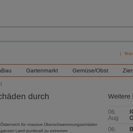
Bra
aBau
Gartenmarkt
Gemüse/Obst
Zie
chäden durch
Weitere
06.
I
Aug
G
 in Österreich für massive Überschwemmungsschäden
06.
B
im ganzen Land punktuell zu extremen