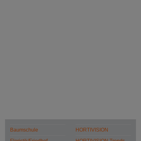
Baumschule
HORTIVISION
Floristik/Friedhof
HORTIVISION Trends