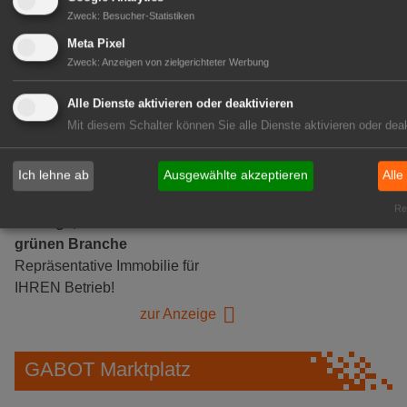
Gärtnerei Hanns
Zweck
:
Besucher-Statistiken
Mitarbeiter (m/w/d) für unsere
Meta Pixel
Logistikhalle
Zweck
:
Anzeigen von zielgerichteter Werbung
Herongen
Alle Dienste aktivieren oder deaktivieren
zur Stellenanzeige
Mit diesem Schalter können Sie alle Dienste aktivieren oder deak
GABOT Immobilienangebote
Ich lehne ab
Ausgewählte akzeptieren
Alle
Rea
1A-Lage, ihre Chance in der
grünen Branche
Repräsentative Immobilie für
IHREN Betrieb!
zur Anzeige
GABOT Marktplatz