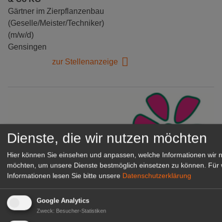
Gärtner im Zierpflanzenbau
(Geselle/Meister/Techniker)
(m/w/d)
Gensingen
zur Stellenanzeige
Dienste, die wir nutzen möchten
Hier können Sie einsehen und anpassen, welche Informationen wir 
möchten, um unsere Dienste bestmöglich einsetzen zu können.
Für 
Informationen lesen Sie bitte unsere
Datenschutzerklärung
Gärtnerei Hanns
Google Analytics
Mitarbeiter (m/w/d) für unsere
Zweck
:
Besucher-Statistiken