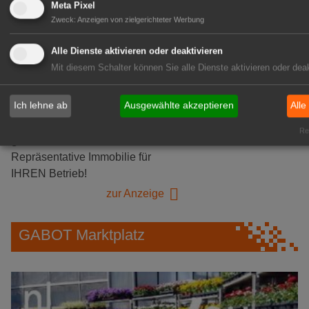
Logistikhalle
Meta Pixel
Herongen
Zweck
:
Anzeigen von zielgerichteter Werbung
zur Stellenanzeige
Alle Dienste aktivieren oder deaktivieren
Mit diesem Schalter können Sie alle Dienste aktivieren oder deak
GABOT Immobilienangebote
Ich lehne ab
Ausgewählte akzeptieren
Alle
1A-Lage, ihre Chance in der
Rea
grünen Branche
Repräsentative Immobilie für
IHREN Betrieb!
zur Anzeige
GABOT Marktplatz