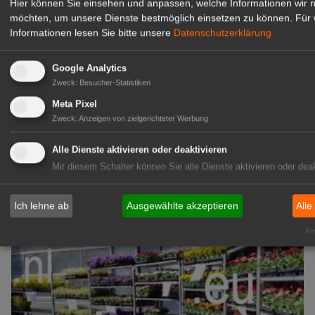
Hier können Sie einsehen und anpassen, welche Informationen wir 
möchten, um unsere Dienste bestmöglich einsetzen zu können.
Für 
Informationen lesen Sie bitte unsere
Datenschutzerklärung
GABOT Immobilienangebote
Google Analytics
Zweck
:
Besucher-Statistiken
1A-Lage, ihre Chance in der
grünen Branche
Meta Pixel
Zweck
:
Anzeigen von zielgerichteter Werbung
Repräsentative Immobilie für
IHREN Betrieb!
Alle Dienste aktivieren oder deaktivieren
zur Anzeige
Mit diesem Schalter können Sie alle Dienste aktivieren oder deak
GABOT Marktplatz
Ich lehne ab
Ausgewählte akzeptieren
Alle
Rea