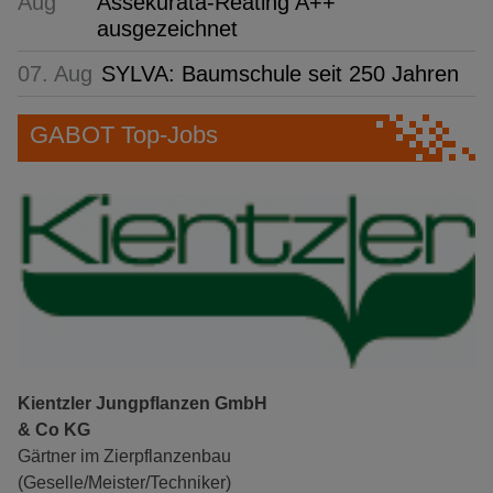
Aug
Assekurata-Reating A++
ausgezeichnet
07. Aug
SYLVA: Baumschule seit 250 Jahren
GABOT Top-Jobs
Kientzler Jungpflanzen GmbH
& Co KG
Gärtner im Zierpflanzenbau
(Geselle/Meister/Techniker)