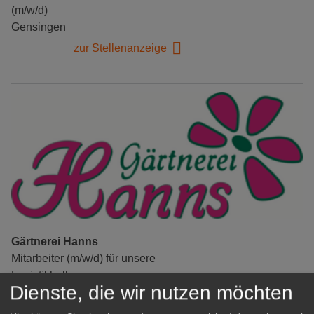
(m/w/d)
Gensingen
zur Stellenanzeige
Gärtnerei Hanns
Mitarbeiter (m/w/d) für unsere
Logistikhalle
Dienste, die wir nutzen möchten
Herongen
zur Stellenanzeige