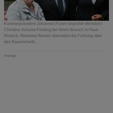
Kammerpräsident Johannes Frizen begrüßte Ministerin
Christina Schulze Föcking bei ihrem Besuch in Haus
Riswick. Marianne Bienen übernahm die Führung über
den Bauernmarkt.
Anzeige