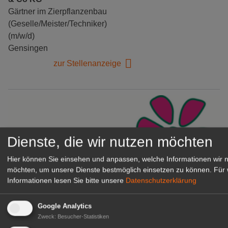
Gärtner im Zierpflanzenbau
(Geselle/Meister/Techniker)
(m/w/d)
Gensingen
zur Stellenanzeige
Dienste, die wir nutzen möchten
Hier können Sie einsehen und anpassen, welche Informationen wir 
möchten, um unsere Dienste bestmöglich einsetzen zu können.
Für 
Informationen lesen Sie bitte unsere
Datenschutzerklärung
Gärtnerei Hanns
Google Analytics
Mitarbeiter (m/w/d) für unsere
Zweck
:
Besucher-Statistiken