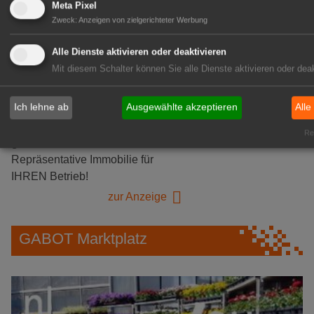
Logistikhalle
Meta Pixel
Herongen
Zweck
:
Anzeigen von zielgerichteter Werbung
zur Stellenanzeige
Alle Dienste aktivieren oder deaktivieren
Mit diesem Schalter können Sie alle Dienste aktivieren oder deak
GABOT Immobilienangebote
Ich lehne ab
Ausgewählte akzeptieren
Alle
1A-Lage, ihre Chance in der
Rea
grünen Branche
Repräsentative Immobilie für
IHREN Betrieb!
zur Anzeige
GABOT Marktplatz