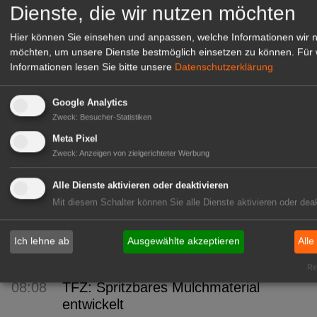
Dienste, die wir nutzen möchten
14:08
FLORUM 2026: 27 Fachaussteller
Hier können Sie einsehen und anpassen, welche Informationen wir 
13:02
Gartenbau-Versicherung: Erneut mit
möchten, um unsere Dienste bestmöglich einsetzen zu können.
Für 
Assekurata-Reating A++
Informationen lesen Sie bitte unsere
Datenschutzerklärung
ausgezeichnet
Google Analytics
12:05
SYLVA: Baumschule seit 250 Jahren
Zweck
:
Besucher-Statistiken
11:04
BuGG: Gebäudegrün als
Meta Pixel
bedeutendes Geschäftsfeld
Zweck
:
Anzeigen von zielgerichteter Werbung
10:06
VSSE: 3. Steinobst-Forum
Alle Dienste aktivieren oder deaktivieren
Mit diesem Schalter können Sie alle Dienste aktivieren oder deak
09:57
PROGNOSFRUIT 2026: EU-
Prognose für Äpfel und Birnen
Ich lehne ab
Ausgewählte akzeptieren
Alle
09:04
bdla: Städte kühler gestalten
Rea
08:08
TFZ: Spritzbares Mulchmaterial
entwickelt