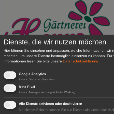
Dienste, die wir nutzen möchten
Hier können Sie einsehen und anpassen, welche Informationen wir 
Gärtnerei Hanns
möchten, um unsere Dienste bestmöglich einsetzen zu können.
Für 
Mitarbeiter (m/w/d) für unsere
Informationen lesen Sie bitte unsere
Datenschutzerklärung
Logistikhalle
Herongen
Google Analytics
Zweck
:
Besucher-Statistiken
zur Stellenanzeige
Meta Pixel
Zweck
:
Anzeigen von zielgerichteter Werbung
GABOT Immobilienangebote
Alle Dienste aktivieren oder deaktivieren
Mit diesem Schalter können Sie alle Dienste aktivieren oder deak
1A-Lage, ihre Chance in der