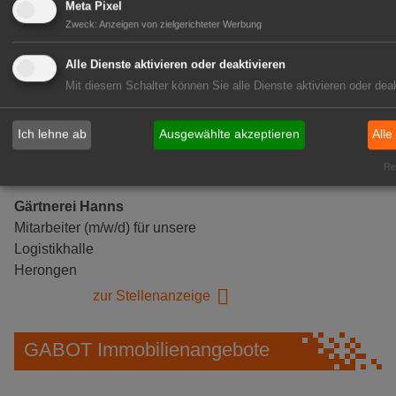
Meta Pixel
Zweck
:
Anzeigen von zielgerichteter Werbung
Alle Dienste aktivieren oder deaktivieren
Mit diesem Schalter können Sie alle Dienste aktivieren oder deak
Ich lehne ab
Ausgewählte akzeptieren
Alle
Rea
Gärtnerei Hanns
Mitarbeiter (m/w/d) für unsere
Logistikhalle
Herongen
zur Stellenanzeige
GABOT Immobilienangebote