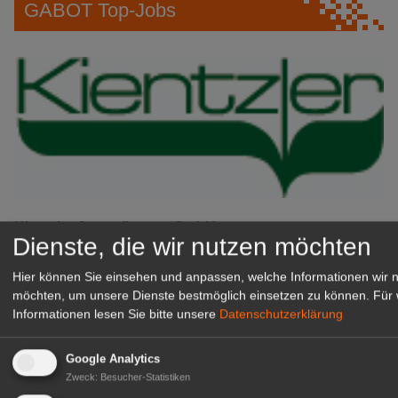
GABOT Top-Jobs
Kientzler Jungpflanzen GmbH
Dienste, die wir nutzen möchten
& Co KG
Gärtner im Zierpflanzenbau
Hier können Sie einsehen und anpassen, welche Informationen wir 
(Geselle/Meister/Techniker)
möchten, um unsere Dienste bestmöglich einsetzen zu können.
Für 
(m/w/d)
Informationen lesen Sie bitte unsere
Datenschutzerklärung
Gensingen
zur Stellenanzeige
Google Analytics
Zweck
:
Besucher-Statistiken