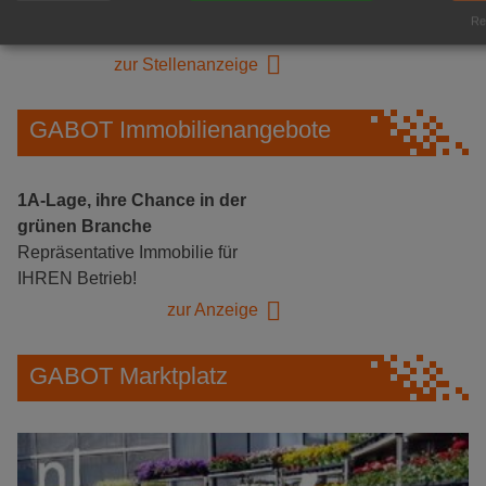
Logistikhalle
Rea
Herongen
zur Stellenanzeige
GABOT Immobilienangebote
1A-Lage, ihre Chance in der
grünen Branche
Repräsentative Immobilie für
IHREN Betrieb!
zur Anzeige
GABOT Marktplatz