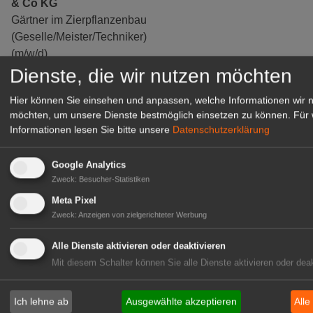
& Co KG
Gärtner im Zierpflanzenbau
(Geselle/Meister/Techniker)
(m/w/d)
Gensingen
Dienste, die wir nutzen möchten
zur Stellenanzeige
Hier können Sie einsehen und anpassen, welche Informationen wir 
möchten, um unsere Dienste bestmöglich einsetzen zu können.
Für 
Informationen lesen Sie bitte unsere
Datenschutzerklärung
Google Analytics
Zweck
:
Besucher-Statistiken
Meta Pixel
Zweck
:
Anzeigen von zielgerichteter Werbung
Alle Dienste aktivieren oder deaktivieren
Mit diesem Schalter können Sie alle Dienste aktivieren oder deak
Gärtnerei Hanns
Mitarbeiter (m/w/d) für unsere
Ich lehne ab
Ausgewählte akzeptieren
Alle