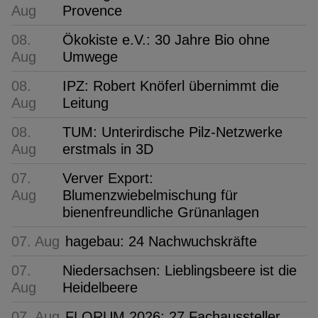
Aug
Provence
08.
Ökokiste e.V.: 30 Jahre Bio ohne
Aug
Umwege
08.
IPZ: Robert Knöferl übernimmt die
Aug
Leitung
08.
TUM: Unterirdische Pilz-Netzwerke
Aug
erstmals in 3D
07.
Verver Export:
Aug
Blumenzwiebelmischung für
bienenfreundliche Grünanlagen
07. Aug
hagebau: 24 Nachwuchskräfte
07.
Niedersachsen: Lieblingsbeere ist die
Aug
Heidelbeere
07. Aug
FLORUM 2026: 27 Fachaussteller