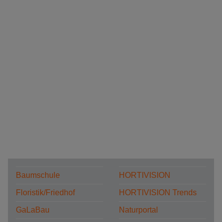
Baumschule
HORTIVISION
Floristik/Friedhof
HORTIVISION Trends
GaLaBau
Naturportal