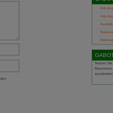
Job-An
Job-Ge
Ausbild
Stellen
Stellen
GABOT-
Nutzen Sie
Maschinen,
anzubieten
nden.