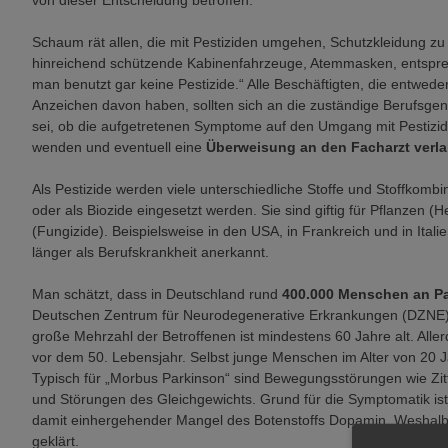
von dieser Entscheidung betroffen.
Schaum rät allen, die mit Pestiziden umgehen, Schutzkleidung 
hinreichend schützende Kabinenfahrzeuge, Atemmasken, entspr
man benutzt gar keine Pestizide.“ Alle Beschäftigten, die entwede
Anzeichen davon haben, sollten sich an die zuständige Berufsge
sei, ob die aufgetretenen Symptome auf den Umgang mit Pestizide
wenden und eventuell eine
Überweisung an den Facharzt verl
Als Pestizide werden viele unterschiedliche Stoffe und Stoffkombi
oder als Biozide eingesetzt werden. Sie sind giftig für Pflanzen (He
(Fungizide). Beispielsweise in den USA, in Frankreich und in Itali
länger als Berufskrankheit anerkannt.
Man schätzt, dass in Deutschland rund
400.000 Menschen an Pa
Deutschen Zentrum für Neurodegenerative Erkrankungen (DZNE) 
große Mehrzahl der Betroffenen ist mindestens 60 Jahre alt. Alle
vor dem 50. Lebensjahr. Selbst junge Menschen im Alter von 20 J
Typisch für „Morbus Parkinson“ sind Bewegungsstörungen wie Zit
und Störungen des Gleichgewichts. Grund für die Symptomatik ist
damit einhergehender Mangel des Botenstoffs Dopamin. Weshalb d
geklärt.