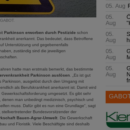
05. Aug
05.
Ö
: GABOT.
Aug
"
mit
Parkinson erworben durch Pestizide
schon
05.
S
skrankheit anerkannt. Das bedeutet, dass Betroffene
Aug
h
auf Unterstützung und gegebenenfalls
05.
G
aben, zuständig sind die jeweiligen
Aug
M
schaften.
05.
G
 Jahren hatte man erstmals bemerkt, das bestimmte
Aug
N
ervenkrankheit Parkinson auslösen
. „Es ist gut
f
ss Parkinson, ausgelöst durch den Umgang mit
 endlich als Berufskrankheit anerkannt ist. Damit wird
e Gewerkschaftsforderung umgesetzt. Es gibt sehr
GABOT 
e, denen man unbedingt medizinisch, psychisch und
 helfen muss. Dafür gibt es nun eine Grundlage“, sagt
stellvertretender Bundesvorsitzender der
rkschaft Bauen-Agrar-Umwelt
. Die Gewerkschaft
bau und Floristik. Viele Beschäftigte sind deshalb