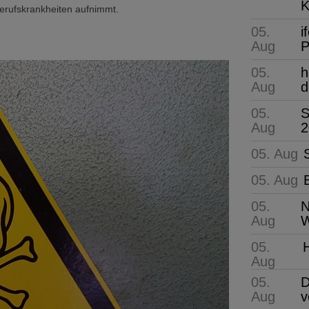
K
 Berufskrankheiten aufnimmt.
05.
i
Aug
P
05.
h
Aug
d
05.
S
Aug
2
05. Aug
05. Aug
05.
N
Aug
W
05.
Aug
05.
D
Aug
v