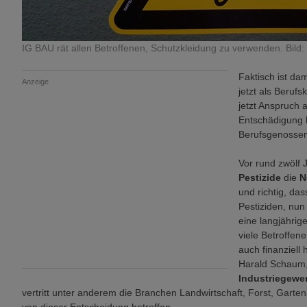
IG BAU rät allen Betroffenen, Schutzkleidung zu verwenden. Bild
Faktisch ist da
Anzeige
jetzt als Beruf
jetzt Anspruch 
Entschädigung h
Berufsgenossen
Vor rund zwölf
Pestizide
die
N
und richtig, da
Pestiziden, nun
eine langjährig
viele Betroffen
auch finanziell
Harald Schaum, 
Industriegewe
vertritt unter anderem die Branchen Landwirtschaft, Forst, Garten