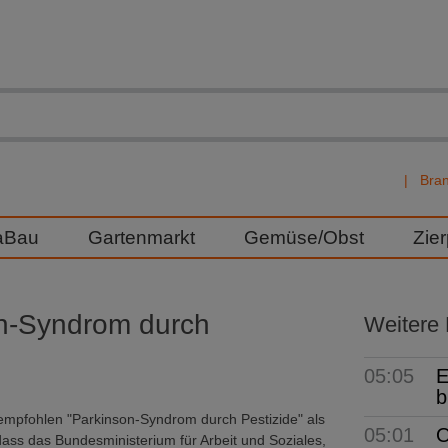
Bra
aBau
Gartenmarkt
Gemüse/Obst
Zie
on-Syndrom durch
Weitere
05:05
E
b
 empfohlen "Parkinson-Syndrom durch Pestizide" als
05:01
O
dass das Bundesministerium für Arbeit und Soziales,