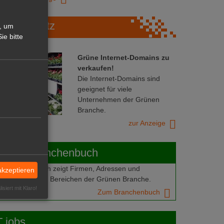
Marktplatz
, um
ie bitte
Grüne Internet-Domains zu
verkaufen!
Die Internet-Domains sind
geeignet für viele
Unternehmen der Grünen
Branche.
zur Anzeige
ABOT-Branchenbuch
Branchenbuch zeigt Firmen, Adressen und
akzeptieren
mern aus allen Bereichen der Grünen Branche.
isiert mit Klaro!
Zum Branchenbuch
 jobs