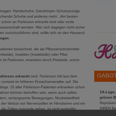
zu tragen: Handschuhe, Ganzkörper-Schutzanzüge,
echende Schuhe und anderes mehr. „Am besten
r schon an Parkinson erkrankt sind oder erste
nossenschaft wenden. Wer sich dagegen nicht sicher
n zurückzuführen sind, sollte sich an den Hausarzt
angen
.
nationen bezeichnet, die als Pflanzenschutzmittel
rbizide), Insekten (Insektizide) oder Pilze
en ist Parkinson, erworben durch Pestizide, schon
GABOT 
rkinson erkrankt
sind. Parkinson tritt laut dem
zumeist im höheren Erwachsenenalter auf. Die
rdings: 10 aller Parkinson-Patienten erkranken schon
1A-Lage,
ahren können betroffen sein, wenn auch selten.
grünen B
tern, verlangsamte Bewegungen, Muskelsteifheit
Repräsent
 der Verlust von Nervenzellen im Hirnstamm und ein
IHREN Be
ie Zellen zugrunde gehen, ist nicht endgültig