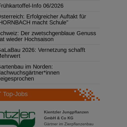
Frühkartoffel-Info 06/2026
sterreich: Erfolgreicher Auftakt für
HORNBACH macht Schule"
chweiz: Der zwetschgenblaue Genuss
at wieder Hochsaison
aLaBau 2026: Vernetzung schafft
ehrwert
artenbau im Norden:
achwuchsgärtner*innen
reigesprochen
Top-Jobs
Kientzler Jungpflanzen
GmbH & Co KG
Gärtner im Zierpflanzenbau