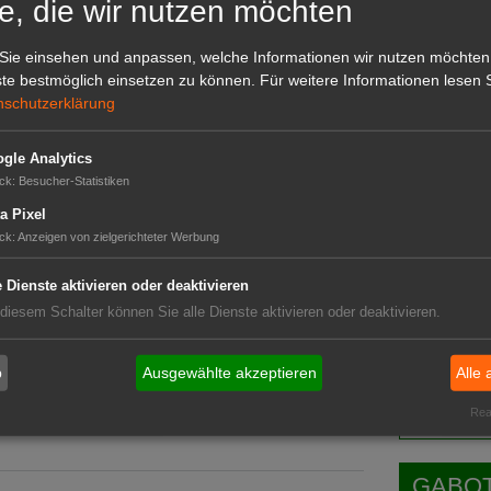
e, die wir nutzen möchten
 geeigneten Therapien lässt sich die Krankheit
GABOT 
Sie einsehen und anpassen, welche Informationen wir nutzen möchten
lle spielt die medikamentöse Behandlung,
te bestmöglich einsetzen zu können.
Für weitere Informationen lesen S
nschutzerklärung
gle Analytics
ck
:
Besucher-Statistiken
a Pixel
ck
:
Anzeigen von zielgerichteter Werbung
e Dienste aktivieren oder deaktivieren
ten-Liste steht bevor
tragsbescheide
 diesem Schalter können Sie alle Dienste aktivieren oder deaktivieren.
Das G
Das GABOT-
b
Ausgewählte akzeptieren
Alle 
Telefonnum
anerkannt
Real
fskrankheit sein
GABOT