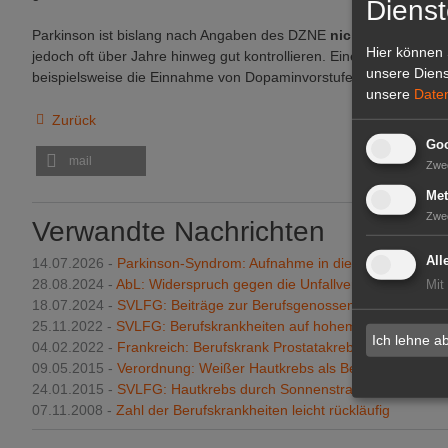
Dienst
Parkinson ist bislang nach Angaben des DZNE
nicht heilbar
. Mit
Hier können 
jedoch oft über Jahre hinweg gut kontrollieren. Eine wichtige Ro
unsere Diens
beispielsweise die Einnahme von Dopaminvorstufen.
unsere
Date
Zurück
Goo
mail
Zwe
Met
Zwe
Verwandte Nachrichten
All
14.07.2026 -
Parkinson-Syndrom: Aufnahme in die Berufskrankhei
28.08.2024 -
AbL: Widerspruch gegen die Unfallversicherungsbei
Mit
18.07.2024 -
SVLFG: Beiträge zur Berufsgenossenschaft steigen
25.11.2022 -
SVLFG: Berufskrankheiten auf hohem Niveau
Ich lehne a
04.02.2022 -
Frankreich: Berufskrank Prostatakrebs
09.05.2015 -
Verordnung: Weißer Hautkrebs als Berufskrankheit 
24.01.2015 -
SVLFG: Hautkrebs durch Sonnenstrahlung kann Beru
07.11.2008 -
Zahl der Berufskrankheiten leicht rückläufig