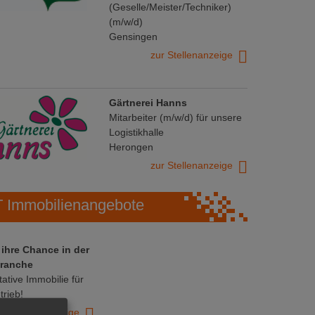
(Geselle/Meister/Techniker)
(m/w/d)
Gensingen
zur Stellenanzeige
Gärtnerei Hanns
Mitarbeiter (m/w/d) für unsere
Logistikhalle
Herongen
zur Stellenanzeige
Immobilienangebote
 ihre Chance in der
ranche
ative Immobilie für
trieb!
zur Anzeige