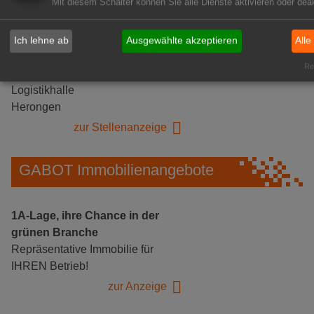
Mit diesem Schalter können Sie alle Dienste aktivieren oder deak
Ich lehne ab
Ausgewählte akzeptieren
Alle
Gärtnerei Hanns
Rea
Mitarbeiter (m/w/d) für unsere
Logistikhalle
Herongen
zur Stellenanzeige
GABOT Immobilienangebote
1A-Lage, ihre Chance in der
grünen Branche
Repräsentative Immobilie für
IHREN Betrieb!
zur Anzeige