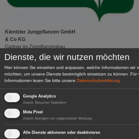
Kientzler Jungpflanzen GmbH
& Co KG
Gärtner im Zierpflanzenbau
(Geselle/Meister/Techniker)
Dienste, die wir nutzen möchten
(m/w/d)
Hier können Sie einsehen und anpassen, welche Informationen wir 
Gensingen
möchten, um unsere Dienste bestmöglich einsetzen zu können.
Für 
zur Stellenanzeige
Informationen lesen Sie bitte unsere
Datenschutzerklärung
Google Analytics
Zweck
:
Besucher-Statistiken
Meta Pixel
Zweck
:
Anzeigen von zielgerichteter Werbung
Alle Dienste aktivieren oder deaktivieren