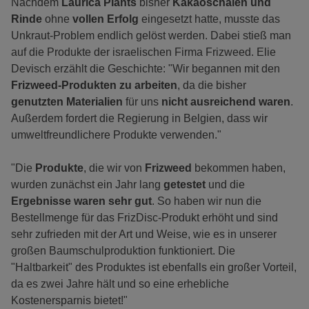
Nachdem
Laurica Plants
bisher
Kakaoschalen und
Rinde
ohne
vollen Erfolg
eingesetzt hatte, musste das
Unkraut-Problem endlich gelöst werden. Dabei stieß man
auf die Produkte der israelischen Firma Frizweed. Elie
Devisch erzählt die Geschichte: "Wir begannen mit den
Frizweed-Produkten zu arbeiten
, da die bisher
genutzten Materialien
für uns
nicht ausreichend waren
.
Außerdem fordert die Regierung in Belgien, dass wir
umweltfreundlichere Produkte verwenden."
"Die
Produkte
, die wir von
Frizweed
bekommen haben,
wurden zunächst ein Jahr lang
getestet
und die
Ergebnisse waren sehr gut
. So haben wir nun die
Bestellmenge für das FrizDisc-Produkt erhöht und sind
sehr zufrieden mit der Art und Weise, wie es in unserer
großen Baumschulproduktion funktioniert. Die
"Haltbarkeit" des Produktes ist ebenfalls ein großer Vorteil,
da es zwei Jahre hält und so eine erhebliche
Kostenersparnis bietet!"