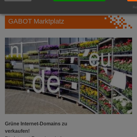
zur Anzeige
Rea
GABOT Marktplatz
Grüne Internet-Domains zu
verkaufen!