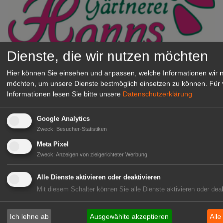
Dienste, die wir nutzen möchten
Gärtnerei Hanns
Hier können Sie einsehen und anpassen, welche Informationen wir 
Mitarbeiter (m/w/d) für unsere
möchten, um unsere Dienste bestmöglich einsetzen zu können.
Für 
Logistikhalle
Informationen lesen Sie bitte unsere
Datenschutzerklärung
Herongen
zur Stellenanzeige
Google Analytics
Zweck
:
Besucher-Statistiken
GABOT Immobilienangebote
Meta Pixel
Zweck
:
Anzeigen von zielgerichteter Werbung
1A-Lage, ihre Chance in der
Alle Dienste aktivieren oder deaktivieren
grünen Branche
Mit diesem Schalter können Sie alle Dienste aktivieren oder deak
Repräsentative Immobilie für
IHREN Betrieb!
Ich lehne ab
Ausgewählte akzeptieren
Alle