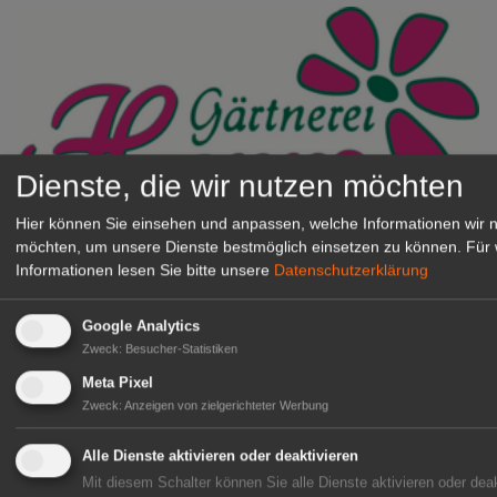
Dienste, die wir nutzen möchten
Hier können Sie einsehen und anpassen, welche Informationen wir 
Gärtnerei Hanns
möchten, um unsere Dienste bestmöglich einsetzen zu können.
Für 
Mitarbeiter (m/w/d) für unsere
Informationen lesen Sie bitte unsere
Datenschutzerklärung
Logistikhalle
Herongen
Google Analytics
Zweck
:
Besucher-Statistiken
zur Stellenanzeige
Meta Pixel
Zweck
:
Anzeigen von zielgerichteter Werbung
GABOT Immobilienangebote
Alle Dienste aktivieren oder deaktivieren
Mit diesem Schalter können Sie alle Dienste aktivieren oder deak
1A-Lage, ihre Chance in der