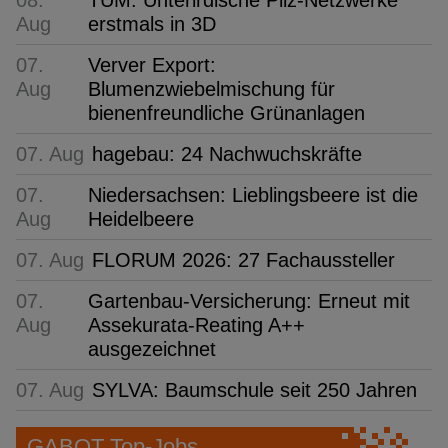
08.
TUM: Unterirdische Pilz-Netzwerke
Aug
erstmals in 3D
07.
Verver Export:
Aug
Blumenzwiebelmischung für
bienenfreundliche Grünanlagen
07. Aug
hagebau: 24 Nachwuchskräfte
07.
Niedersachsen: Lieblingsbeere ist die
Aug
Heidelbeere
07. Aug
FLORUM 2026: 27 Fachaussteller
07.
Gartenbau-Versicherung: Erneut mit
Aug
Assekurata-Reating A++
ausgezeichnet
07. Aug
SYLVA: Baumschule seit 250 Jahren
GABOT Top-Jobs