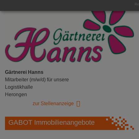
Rea
Gärtnerei Hanns
Mitarbeiter (m/w/d) für unsere
Logistikhalle
Herongen
zur Stellenanzeige
GABOT Immobilienangebote