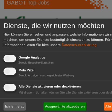
GABOT Top-Jobs
Dienste, die wir nutzen möchten
Hier können Sie einsehen und anpassen, welche Informationen wir 
möchten, um unsere Dienste bestmöglich einsetzen zu können.
Für 
Informationen lesen Sie bitte unsere
Datenschutzerklärung
Google Analytics
Zweck
:
Besucher-Statistiken
Kientzler Jungpflanzen GmbH
& Co KG
Meta Pixel
Gärtner im Zierpflanzenbau
Zweck
:
Anzeigen von zielgerichteter Werbung
(Geselle/Meister/Techniker)
Alle Dienste aktivieren oder deaktivieren
(m/w/d)
Mit diesem Schalter können Sie alle Dienste aktivieren oder deak
Gensingen
zur Stellenanzeige
Ich lehne ab
Ausgewählte akzeptieren
Alle