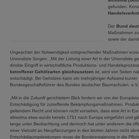
altissima (Gö
gefunden. Kons
Handelsverbot 
Der
Bund deut
Maßnahmen zum 
sowie der damit
Ungeachtet der Notwendigkeit entsprechender Maßnahmen erzeug
Unionsliste Sorgen: „Mit der Listung einer Art in der Unionsliste 
direkte Eingriff in wirtschaftliche Produktions- und Handelsproze
betroffener Gehölzarten gleichzusetzen
ist, wird von Seiten n
entschädigt. Bei Gehölzen kann ein mehrjähriger Aufwand kurze
Bundesgeschäftsführer des Bundes deutscher Baumschulen. e.V.
„Mit in die Zukunft gerichtetem Blick fordern wir von der Europäi
Entschädigung für zutreffende Bekämpfungsmaßnahmen. Produkti
geltendem Recht und können nicht vorsehen, dass eine Art in Euro
altissima etwa wurde bereits 1751 nach Europa eingeführt und gilt v
lange unter Beobachtung und dennoch hat unter anderem die öffen
einer Vielzahl an Neupflanzungen in den letzten Jahren nicht abre
Entschädigungsleistungen muss die Bundesregierung in die Pfli