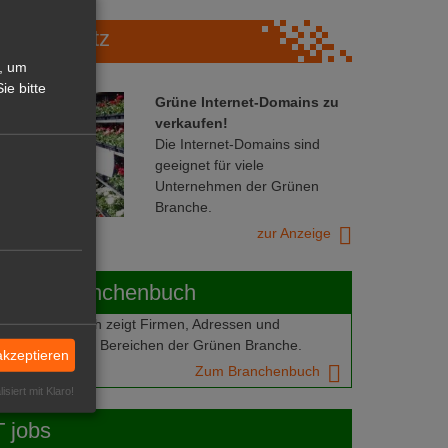
Marktplatz
, um
ie bitte
Grüne Internet-Domains zu
verkaufen!
Die Internet-Domains sind
geeignet für viele
Unternehmen der Grünen
Branche.
zur Anzeige
ABOT-Branchenbuch
Branchenbuch zeigt Firmen, Adressen und
mern aus allen Bereichen der Grünen Branche.
akzeptieren
Zum Branchenbuch
isiert mit Klaro!
 jobs