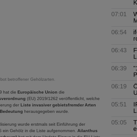
K
07:01
W
M
06:54
i
r
06:43
F
L
06:39
"
P
bot betroffener Gehölzarten.
06:19
Ö
9 hat die
Europäische Union
die
sverordnung
(EU) 2019/1262 veröffentlicht, welche
05:51
I
sierung der
Liste invasiver gebietsfremder Arten
L
 Bedeutung
herausgegeben wurde.
05:05
T
alisierung wurde erstmals seit Einführung der
e
6 ein Gehölz in die Liste aufgenommen.
Ailanthus