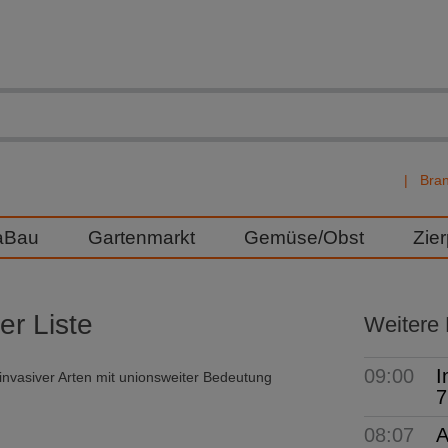
Bra
aBau
Gartenmarkt
Gemüse/Obst
Zie
er Liste
Weitere
09:00
I
e invasiver Arten mit unionsweiter Bedeutung
7
08:07
A