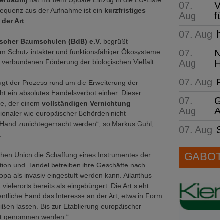
tterbaum)
hat mit dem Update Einzug in die EU-Liste
07.
V
equenz aus der Aufnahme ist ein
kurzfristiges
Aug
f
der Art
.
07. Aug
scher Baumschulen (BdB) e.V.
begrüßt
07.
N
Schutz intakter und funktionsfähiger Ökosysteme
Aug
H
 verbundenen Förderung der biologischen Vielfalt.
07. Aug
t der Prozess rund um die Erweiterung der
geht ein absolutes Handelsverbot einher. Dieser
07.
G
sse, der einem
vollständigen Vernichtung
Aug
A
ationaler wie europäischer Behörden nicht
r Hand zunichtegemacht werden“, so Markus Guhl,
07. Aug
.
GABOT 
schen Union die Schaffung eines Instrumentes der
on und Handel betreiben ihre Geschäfte nach
pa als invasiv eingestuft werden kann. Ailanthus
ielerorts bereits als eingebürgert. Die Art steht
tliche Hand das Interesse an der Art, etwa in Form
ißen lassen. Bis zur Etablierung europäischer
cht genommen werden.“