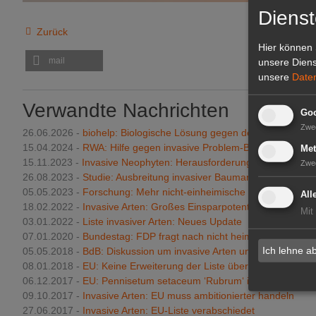
Dienst
Zurück
Hier können 
mail
unsere Diens
unsere
Date
Verwandte Nachrichten
Goo
Zwe
26.06.2026 -
biohelp: Biologische Lösung gegen den Götterbaum
15.04.2024 -
RWA: Hilfe gegen invasive Problem-Baumart
Met
15.11.2023 -
Invasive Neophyten: Herausforderungen für Artenviel
Zwe
26.08.2023 -
Studie: Ausbreitung invasiver Baumarten
05.05.2023 -
Forschung: Mehr nicht-einheimische Pflanzen auf In
All
18.02.2022 -
Invasive Arten: Großes Einsparpotential
Mit
03.01.2022 -
Liste inva­siver Arten: Neues Update
07.01.2020 -
Bundestag: FDP fragt nach nicht heimischen Arten
Ich lehne a
05.05.2018 -
BdB: Diskussion um invasive Arten und Pflanzensch
08.01.2018 -
EU: Keine Erweiterung der Liste über invasive Arten
06.12.2017 -
EU: Pennisetum setaceum ‘Rubrum‘ ist nicht invasiv
09.10.2017 -
Invasive Arten: EU muss ambitionierter handeln
27.06.2017 -
Invasive Arten: EU-Liste verabschiedet