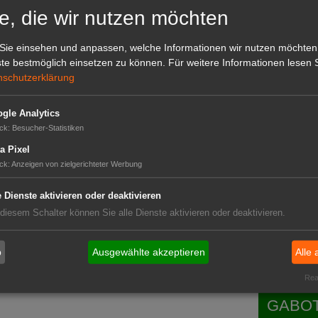
e, die wir nutzen möchten
GABOT 
Sie einsehen und anpassen, welche Informationen wir nutzen möchten
te bestmöglich einsetzen zu können.
Für weitere Informationen lesen S
nschutzerklärung
gle Analytics
ck
:
Besucher-Statistiken
a Pixel
falt und Landwirtschaft
ck
:
Anzeigen von zielgerichteter Werbung
seln
e Dienste aktivieren oder deaktivieren
Das G
 diesem Schalter können Sie alle Dienste aktivieren oder deaktivieren.
Das GABOT-
Telefonnum
b
Ausgewählte akzeptieren
Alle 
utz
 in 2018
Real
GABOT