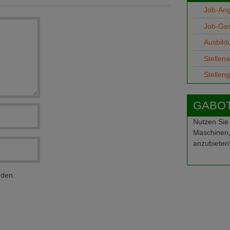
Job-An
Job-Ge
Ausbild
Stellen
Stellen
GABOT-
Nutzen Sie
Maschinen,
anzubieten
nden.