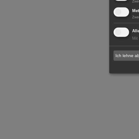
Zwe
Met
Zwe
All
Mit
Ich lehne a