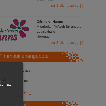
zur Stellenanzeige
Gärtnerei Hanns
Mitarbeiter (m/w/d) für unsere
Logistikhalle
Herongen
zur Stellenanzeige
Immobilienangebote
 ihre Chance in der
ranche
, um
ative Immobilie für
ie bitte
trieb!
zur Anzeige
Marktplatz