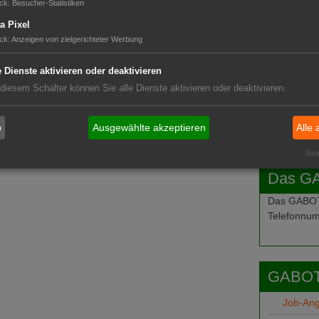
ck
:
Besucher-Statistiken
a Pixel
ck
:
Anzeigen von zielgerichteter Werbung
e Dienste aktivieren oder deaktivieren
 diesem Schalter können Sie alle Dienste aktivieren oder deaktivieren.
b
Ausgewählte akzeptieren
Alle 
Real
Das G
Das GABOT-
Telefonnum
GABOT
Job-An