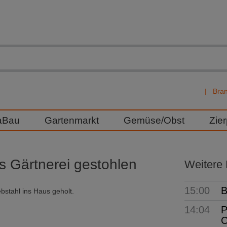
Bra
aBau
Gartenmarkt
Gemüse/Obst
Zie
s Gärtnerei gestohlen
Weitere
15:00
B
bstahl ins Haus geholt.
14:04
P
C