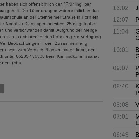
r haben sich offensichtlich den "Frühling" per
13:02
J
aus geholt. Die Täter drangen widerrechtlich in das
Baumschule an der Steinheimer Straße in Horn ein
12:07
P
der Nacht zu Dienstag mindestens 25 eingetopfte
n und verschwanden damit. Aufgrund der Menge
11:04
G
en sie ein entsprechendes Fahrzeug zur Verfügung
G
 Wer Beobachtungen in dem Zusammenhang
10:01
B
er etwas zum Verbleib Pflanzen sagen kann, der
G
ch unter 05235 / 96930 beim Kriminalkommissariat
lden. (ots)
09:07
P
P
08:40
K
P
08:08
V
07:01
M
E
06:43
B