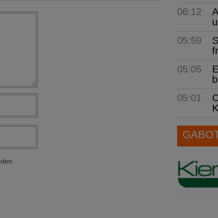
06:12
A
u
05:59
S
f
05:05
E
b
05:01
O
K
GABOT 
nden.