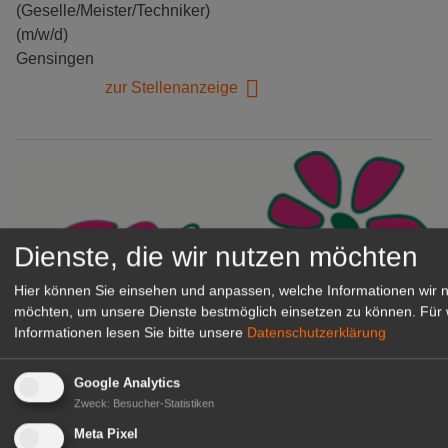
(Geselle/Meister/Techniker)
(m/w/d)
Gensingen
zur Stellenanzeige
Dienste, die wir nutzen möchten
Hier können Sie einsehen und anpassen, welche Informationen wir 
möchten, um unsere Dienste bestmöglich einsetzen zu können.
Für 
Informationen lesen Sie bitte unsere
Datenschutzerklärung
Gärtnerei Hanns
Google Analytics
Mitarbeiter (m/w/d) für unsere
Zweck
:
Besucher-Statistiken
Logistikhalle
Meta Pixel
Herongen