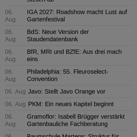
06.
IGA 2027: Roadshow macht Lust auf
Aug
Gartenfestival
06.
BdS: Neue Version der
Aug
Staudendatenbank
06.
BfR, MRI und BZfE: Aus drei mach
Aug
eins
06.
Philadelphia: 55. Fleuroselect-
Aug
Convention
06. Aug
Javo: Stellt Javo Orange vor
06. Aug
PKM: Ein neues Kapitel beginnt
06.
Gramoflor: Isabell Brügger verstärkt
Aug
Gartenbauliche Fachberatung
06.
Baumschule Martens: Struktur für