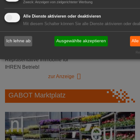
Zweck
:
Anzeigen von zielgerichteter Werbung
zur Stellenanzeige
Alle Dienste aktivieren oder deaktivieren
GABOT Immobilienangebote
Mit diesem Schalter können Sie alle Dienste aktivieren oder deak
Ich lehne ab
Ausgewählte akzeptieren
Alle
1A-Lage, ihre Chance in der
grünen Branche
Rea
Repräsentative Immobilie für
IHREN Betrieb!
zur Anzeige
GABOT Marktplatz