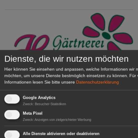
Dienste, die wir nutzen möchten
Hier können Sie einsehen und anpassen, welche Informationen wir 
möchten, um unsere Dienste bestmöglich einsetzen zu können.
Für 
Gärtnerei Hanns
Informationen lesen Sie bitte unsere
Datenschutzerklärung
Mitarbeiter (m/w/d) für unsere
Logistikhalle
Google Analytics
Herongen
Zweck
:
Besucher-Statistiken
zur Stellenanzeige
Meta Pixel
Zweck
:
Anzeigen von zielgerichteter Werbung
GABOT Immobilienangebote
Alle Dienste aktivieren oder deaktivieren