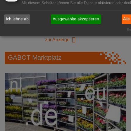
Mit diesem Schalter können Sie alle Dienste aktivieren oder deak
1A-Lage, ihre Chance in der
grünen Branche
Ich lehne ab
Ausgewählte akzeptieren
Alle
Repräsentative Immobilie für
Rea
IHREN Betrieb!
zur Anzeige
GABOT Marktplatz