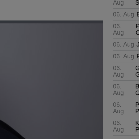
Aug
S
06. Aug
06.
P
Aug
C
06. Aug
06. Aug
06.
G
Aug
G
06.
B
Aug
G
06.
P
Aug
P
06.
K
Aug
P