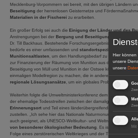
Mecklenburg-Vorpommern sei bereit, mit den übrigen Ländern
Beseitigung
der herrenlosen Geisternetze und Fördermaßnahm
Materialien in der Fischerei
zu erarbeiten.
Ein großer Erfolg sei auch die
Einigung der Länder und des B
Anstrengungen bei der
Bergung und Beseitigung von Munition
Dienst
Dr. Till Backhaus. Bestehende Forschungsergebnisse müssten k
bedürfe es einer umfassenden und
standortspezifischen Erhe
Hier können 
Munitionsaltlasten
, um den Handlungsbedarf zu priorisieren. Zu
unsere Diens
zur Finanzierung der Räumung von Munition aus dem Meer genutzt
unsere
Date
Beseitigung von Müll und Munition in der Ostsee können die Küst
einmaligen Modellregion zu machen, die in andere Regionen übert
regionale Lösungsansätze
, um ein globales Problem zu lösen.“
Goo
Zwe
Weiterhin folgte die Umweltministerkonferenz dem
Vorschlag au
Met
der ehemalige Todesstreifen zwischen der damaligen DDR und de
Zwe
Erinnerungsort
und Teil eines länderübergreifenden
Biotopver
zustellen. „Ich sehe hier das Nationale Naturmonument als geeig
All
auch geeignet, als UNESCO-Weltkultur- und Weltnaturerbe anerk
Mit
von besonderer ökologischer Bedeutung
. Es ist auch ein da
Folge eines zerstörerischen Weltkrieges und der Trennung zwisch