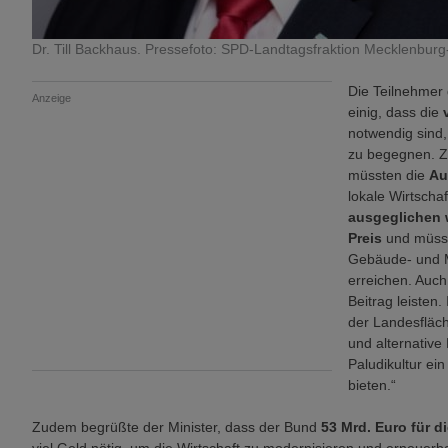
Dr. Till Backhaus. Pressefoto: SPD-Landtagsfraktion Mecklenbu
Die Teilnehmer
Anzeige
einig, dass die
notwendig sind
zu begegnen. Zu
müssten die
Au
lokale Wirtscha
ausgeglichen
Preis
und müsse
Gebäude- und Mo
erreichen. Auch
Beitrag leisten
der Landesfläc
und alternative
Paludikultur ein
bieten.“
Zudem begrüßte der Minister, dass der Bund
53 Mrd. Euro für 