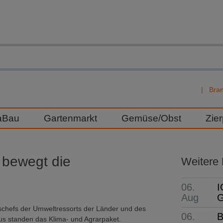
Bra
aBau
Gartenmarkt
Gemüse/Obst
Zie
 bewegt die
Weitere
06.
I
Aug
G
tschefs der Umweltressorts der Länder und des
06.
B
s standen das Klima- und Agrarpaket.