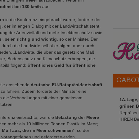
bare Energien weiter auszubauen. Weiterhin
olimit bei 130 km/h
aus.
 in die Konferenz eingebracht wurde, forderte der
g
, der im engen Dialog mit der Landwirtschaft steht.
erung der Artenvielfalt und mehr Insektenschutz sowie
el, seien
richtig und wichtig
, so der Minister. Der
durch die Landwirte selbst erfolgen, aber durch
erden. „Landwirte, die über das gesetzliche Maß
er, Bodenschutz und Klimaschutz erbringen, die
tbild folgend:
öffentliches Geld für öffentliche
GABOT 
f die anstehende
deutsche EU-Ratspräsidentschaft
zu führen. Zudem forderte der Minister eine
m die Verhandlungen mit einer gemeinsam
1A-Lage,
tützen.
grünen B
Repräsent
nferenz einbrachte, war die
Belastung der Meere
IHREN Be
anden mehr als 10 Millionen Tonnen Plastik im Meer;
n Müll aus, die im Meer schwimmen
“, so der
 vorangetrieben und gefördert werden.