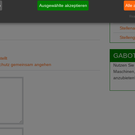
b
Ausgewählte akzeptieren
Alle 
Job-Ge
Real
Ausbild
Stellen
Stellen
GABOT-
ellt
rschutz gemeinsam angehen
Nutzen Sie
Maschinen,
anzubieten