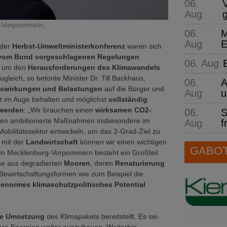
06.
Aug
rg-Vorpommern.
06.
M
Aug
E
 der
Herbst-Umweltministerkonferenz
waren sich
vom Bund vorgeschlagenen Regelungen
06. Aug
, um den
Herausforderungen des Klimawandels
gleich, so betonte Minister Dr. Till Backhaus,
06.
A
swirkungen und Belastungen
auf die Bürger und
Aug
u
ft im Auge behalten und möglichst
vollständig
 werden
: „Wir brauchen einen
wirksamen CO2-
06.
S
n ambitionierte Maßnahmen insbesondere im
Aug
f
bilitätssektor entwickeln, um das 2-Grad-Ziel zu
 mit der
Landwirtschaft
können wir einen wichtigen
GABOT 
. In Mecklenburg-Vorpommern besteht ein Großteil
he aus degradierten
Mooren
, deren
Renaturierung
 Bewirtschaftungsformen wie zum Beispiel die
enormes klimaschutzpolitisches Potential
die Umsetzung
des Klimapakets bereitstellt. Es sei