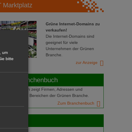
Marktplatz
Grüne Internet-Domains zu
verkaufen!
Die Internet-Domains sind
geeignet für viele
Unternehmen der Grünen
, um
Branche.
ie bitte
zur Anzeige
ABOT-Branchenbuch
Branchenbuch zeigt Firmen, Adressen und
mern aus allen Bereichen der Grünen Branche.
Zum Branchenbuch
 jobs
gebote