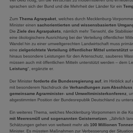
viel Geld nötig, um die Wirtschaft zu modernisieren und erneuer
sprachen sich der Bund und die Mehrheit der Länder für ein
Temp
Zum
Thema Agrarpaket
, welches durch Mecklenburg-Vorpommern
Minister einen
sachorientierten und wissensbasierten Umgan
Die
Ziele des Agrarpakets
, nämlich mehr Tierwohl, die Stabilisi
eine ökologischere Ausrichtung bei der Verteilung öffentlicher Mitt
Wandel hin zu einer umweltgerechten Landwirtschaft muss primär 
eine
zielgerichtete Verteilung öffentlicher Mittel unterstützt
w
hinaus besondere Leistungen für den Artenschutz, sauberes Wass
müssen auch mit öffentlichen Mitteln unterstützt werden – dem Lei
Leistung
“, ergänzte er.
Der Minister
forderte die Bundesregierung auf
, im Hinblick au
mit besonderem Nachdruck die
Verhandlungen zum Abschluss
gemeinsame Agrarminister- und Umweltministerkonferenz
, u
abgestimmten Position der Bundesrepublik Deutschland zu unters
Ein weiteres Thema, welches Mecklenburg-Vorpommern in die Ko
mit Meeresmüll und sogenannten Geisternetzen
. „Jährlich l
Schätzungen gehen von weltweit mehr als
100 Millionen Tonne
Minister. Es müssten Maßnahmen zur Verbesserung der Situation