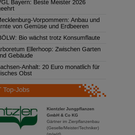
VGL Bayern: Beste Meister 2026
geehrt
ecklenburg-Vorpommern: Anbau und
rnte von Gemüse und Erdbeeren
BÖLW: Bio wächst trotz Konsumflaute
rboretum Ellerhoop: Zwischen Garten
nd Gebäude
achsen-Anhalt: 20 Euro monatlich für
risches Obst
Top-Jobs
Kientzler Jungpflanzen
GmbH & Co KG
Gärtner im Zierpflanzenbau
(Geselle/Meister/Techniker)
(m/w/d)