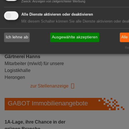
Zweck
:
Anzeigen von zielgerichteter Werbung
Alle Dienste aktivieren oder deaktivieren
Mit diesem Schalter können Sie alle Dienste aktivieren oder deak
Ich lehne ab
Ausgewählte akzeptieren
Alle
Rea
Gärtnerei Hanns
Mitarbeiter (m/w/d) für unsere
Logistikhalle
Herongen
zur Stellenanzeige
GABOT Immobilienangebote
1A-Lage, ihre Chance in der
grünen Branche