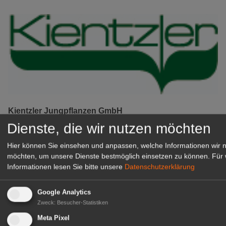
Kientzler Jungpflanzen GmbH
& Co KG
Dienste, die wir nutzen möchten
Gärtner im Zierpflanzenbau
Hier können Sie einsehen und anpassen, welche Informationen wir 
(Geselle/Meister/Techniker)
möchten, um unsere Dienste bestmöglich einsetzen zu können.
Für 
(m/w/d)
Informationen lesen Sie bitte unsere
Datenschutzerklärung
Gensingen
zur Stellenanzeige
Google Analytics
Zweck
:
Besucher-Statistiken
Meta Pixel