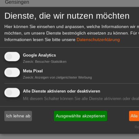
Gensingen
zur Stellenanzeige
Dienste, die wir nutzen möchten
Hier können Sie einsehen und anpassen, welche Informationen wir 
möchten, um unsere Dienste bestmöglich einsetzen zu können.
Für 
Informationen lesen Sie bitte unsere
Datenschutzerklärung
Google Analytics
Zweck
:
Besucher-Statistiken
Meta Pixel
Zweck
:
Anzeigen von zielgerichteter Werbung
Alle Dienste aktivieren oder deaktivieren
Gärtnerei Hanns
Mit diesem Schalter können Sie alle Dienste aktivieren oder deak
Mitarbeiter (m/w/d) für unsere
Logistikhalle
Ich lehne ab
Ausgewählte akzeptieren
Alle
Herongen
Rea
zur Stellenanzeige