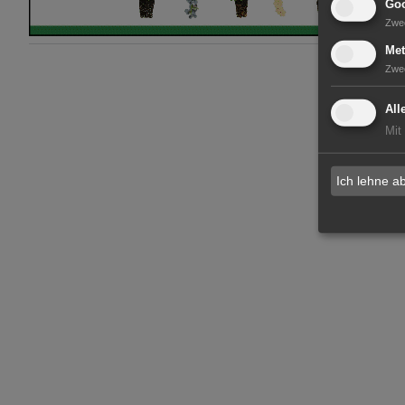
Goo
Zwe
Met
Zwe
All
Mit
Ich lehne a