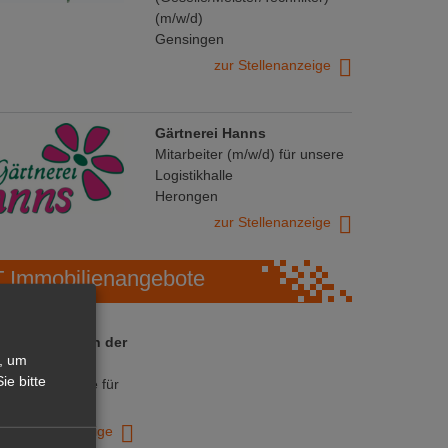
(m/w/d)
Gensingen
zur Stellenanzeige
Gärtnerei Hanns
Mitarbeiter (m/w/d) für unsere
Logistikhalle
Herongen
zur Stellenanzeige
Immobilienangebote
 ihre Chance in der
, um
ranche
ie bitte
ative Immobilie für
trieb!
zur Anzeige