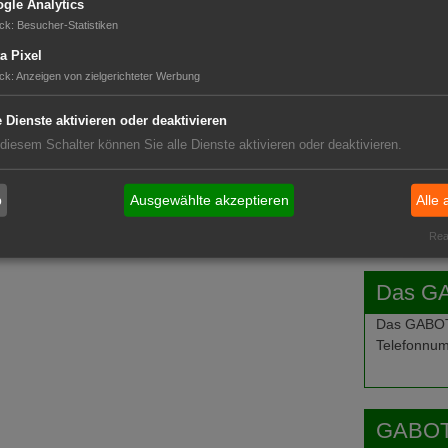
gle Analytics
ck
:
Besucher-Statistiken
GABOT 
a Pixel
ck
:
Anzeigen von zielgerichteter Werbung
e Dienste aktivieren oder deaktivieren
 diesem Schalter können Sie alle Dienste aktivieren oder deaktivieren.
b
Ausgewählte akzeptieren
Alle 
Real
Das G
Das GABOT-
Telefonnum
GABOT