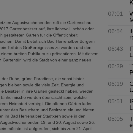
K
07:01
W
M
 letzten Augustwochenenden ruft die Gartenschau
017 Gartenbesitzer auf, ihre liebevoll, schön oder
06:54
i
 gestalteten Gärten für die Öffentlichkeit
r
achen. Damit bietet sich Bad Herrenalber Bürgern
, ein Teil des Großereignisses zu werden und den
06:43
F
einem breiten Publikum zu präsentieren. Mit diesem
L
n Gartentür“ wird die Stadt von einer ganz neuen
06:39
"
P
der Ruhe, grüne Paradiese, die sonst hinter
06:19
Ö
en bleiben sowie die viele Zeit, Energie und
 die Besitzer in ihre Gärten gesteckt haben, werden
t Einheimische werden überrascht sein, welche
05:51
I
 ihrem Heimatort verbirgt. Die offenen Gärten laden
L
unter den Besuchern und Besitzern ein und bieten
en im Bad Herrenalber Stadtkern sowie in den
05:05
T
en Augustwochenenden 19. und 20. August sowie 26.
e
in möchte, ist aufgerufen, sich bis zum 21. April