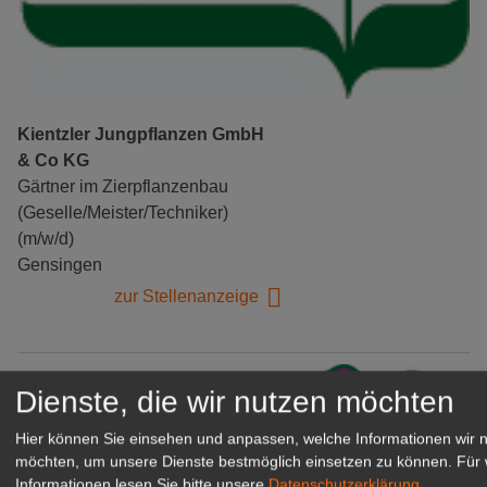
Kientzler Jungpflanzen GmbH
& Co KG
Gärtner im Zierpflanzenbau
(Geselle/Meister/Techniker)
(m/w/d)
Gensingen
zur Stellenanzeige
Dienste, die wir nutzen möchten
Hier können Sie einsehen und anpassen, welche Informationen wir 
möchten, um unsere Dienste bestmöglich einsetzen zu können.
Für 
Informationen lesen Sie bitte unsere
Datenschutzerklärung