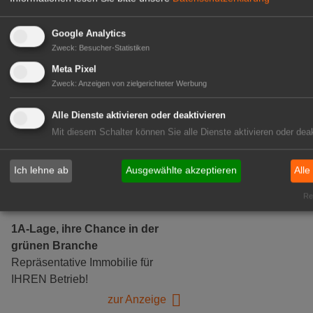
Google Analytics
Zweck
:
Besucher-Statistiken
Gärtnerei Hanns
Meta Pixel
Zweck
:
Anzeigen von zielgerichteter Werbung
Mitarbeiter (m/w/d) für unsere
Logistikhalle
Alle Dienste aktivieren oder deaktivieren
Herongen
Mit diesem Schalter können Sie alle Dienste aktivieren oder deak
zur Stellenanzeige
Ich lehne ab
Ausgewählte akzeptieren
Alle
GABOT Immobilienangebote
Rea
1A-Lage, ihre Chance in der
grünen Branche
Repräsentative Immobilie für
IHREN Betrieb!
zur Anzeige