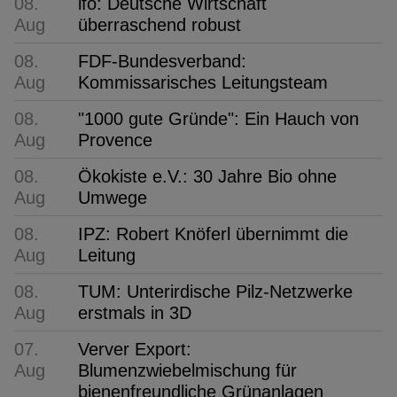
08.
ifo: Deutsche Wirtschaft
Aug
überraschend robust
08.
FDF-Bundesverband:
Aug
Kommissarisches Leitungsteam
08.
"1000 gute Gründe": Ein Hauch von
Aug
Provence
08.
Ökokiste e.V.: 30 Jahre Bio ohne
Aug
Umwege
08.
IPZ: Robert Knöferl übernimmt die
Aug
Leitung
08.
TUM: Unterirdische Pilz-Netzwerke
Aug
erstmals in 3D
07.
Verver Export:
Aug
Blumenzwiebelmischung für
bienenfreundliche Grünanlagen