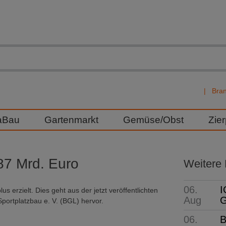
Bra
aBau
Gartenmarkt
Gemüse/Obst
Zie
87 Mrd. Euro
Weitere
06.
I
erzielt. Dies geht aus der jetzt veröffentlichten
Aug
G
portplatzbau e. V. (BGL) hervor.
06.
B