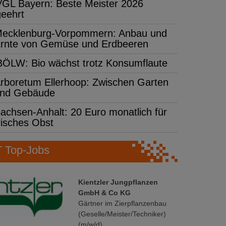
VGL Bayern: Beste Meister 2026
geehrt
ecklenburg-Vorpommern: Anbau und
rnte von Gemüse und Erdbeeren
BÖLW: Bio wächst trotz Konsumflaute
rboretum Ellerhoop: Zwischen Garten
nd Gebäude
achsen-Anhalt: 20 Euro monatlich für
risches Obst
Top-Jobs
Kientzler Jungpflanzen
GmbH & Co KG
Gärtner im Zierpflanzenbau
(Geselle/Meister/Techniker)
(m/w/d)