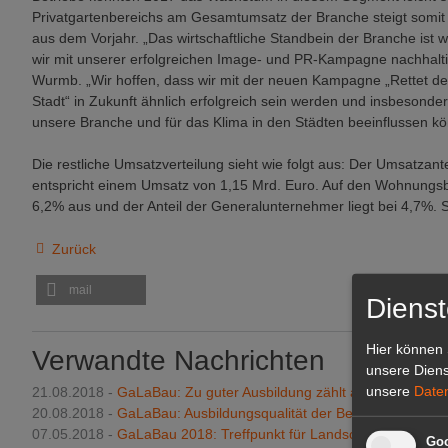
Privatgartenbereichs am Gesamtumsatz der Branche steigt somit 
aus dem Vorjahr. „Das wirtschaftliche Standbein der Branche ist w
wir mit unserer erfolgreichen Image- und PR-Kampagne nachhalti
Wurmb. „Wir hoffen, dass wir mit der neuen Kampagne „Rettet den 
Stadt“ in Zukunft ähnlich erfolgreich sein werden und insbesonder
unsere Branche und für das Klima in den Städten beeinflussen kö
Die restliche Umsatzverteilung sieht wie folgt aus: Der Umsatzant
entspricht einem Umsatz von 1,15 Mrd. Euro. Auf den Wohnungsbau
6,2% aus und der Anteil der Generalunternehmer liegt bei 4,7%. S
Zurück
mail
Dienst
Hier können 
Verwandte Nachrichten
unsere Diens
unsere
Date
21.08.2018 -
GaLaBau: Zu guter Ausbildung zählt auch Förderun
20.08.2018 -
GaLaBau: Ausbildungsqualität der Berufsschulen ge
07.05.2018 -
GaLaBau 2018: Treffpunkt für Landschaftsarchitekt
Goo