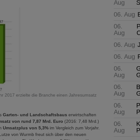
Aug
S
06. Aug
06.
P
Aug
C
06. Aug
06. Aug
06.
G
Aug
G
06.
B
Aug
G
hr 2017 erzielte die Branche einen Jahresumsatz
06.
P
Aug
P
es
Garten- und Landschaftsbaus
erwirtschaften
satz von rund 7,87 Mrd. Euro
(2016: 7,48 Mrd.)
06.
K
in
Umsatzplus von 5,3%
im Vergleich zum Vorjahr.
Aug
P
Lutze von Wurmb freut sich über den neuen