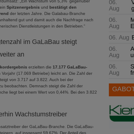
rdumsatz: „Ein Wachstum von 5,3% gegenüber
06.
 ein
Spitzenergebnis
und
bestätigt den
Aug
rend
der letzten Jahre. Die Galabau-Branche
06.
M
 anhaltend gut und damit auch die Nachfrage nach
Aug
E
nerischen Dienstleistungen in den Betrieben.“
06. Aug
gtenzahl im GaLaBau steigt
06.
A
weiter an
Aug
u
06.
S
kordergebnis
erzielten die
17.177 GaLaBau-
Aug
f
Vorjahr (17.069 Betriebe) leicht an. Die Zahl der
teigt von 3.717 auf 3.822. Auch bei der
 zu beobachten. Demnach steigt die Zahl der
GABOT 
nche liegt bei einem Wert von 0,44%. Bei den 3.822
iterhin Wachstumstreiber
satztreiber der GaLaBau-Branche. Die GaLaBau-
eigern, auf insgesamt 59,67%. Der Anteil des