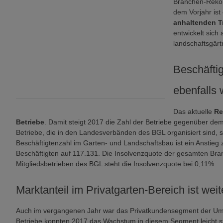
Branchen-Reko
dem Vorjahr ist
anhaltenden T
entwickelt sich
landschaftsgärt
Beschäfti
ebenfalls 
Das aktuelle
Re
Betriebe
. Damit steigt 2017 die Zahl der Betriebe gegenüber dem 
Betriebe, die in den Landesverbänden des BGL organisiert sind, s
Beschäftigtenzahl im Garten- und Landschaftsbau ist ein Anstieg
Beschäftigten auf 117.131. Die Insolvenzquote der gesamten Bra
Mitgliedsbetrieben des BGL steht die Insolvenzquote bei 0,11%.
Marktanteil im Privatgarten-Bereich ist we
Auch im vergangenen Jahr war das Privatkundensegment der Um
Betriebe konnten 2017 das Wachstum in diesem Segment leicht st