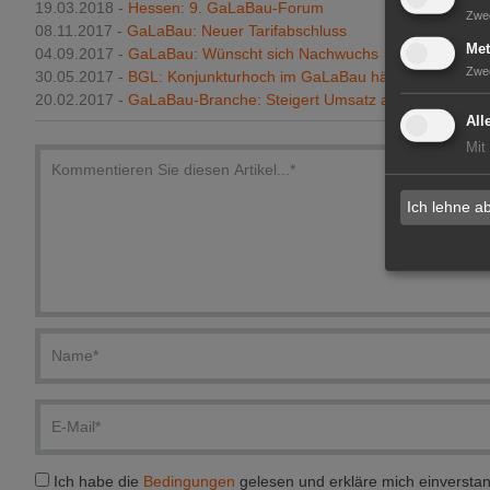
19.03.2018 -
Hessen: 9. GaLaBau-Forum
Zwe
08.11.2017 -
GaLaBau: Neuer Tarifabschluss
Met
04.09.2017 -
GaLaBau: Wünscht sich Nachwuchs
Zwe
30.05.2017 -
BGL: Konjunkturhoch im GaLaBau hält weiter an
20.02.2017 -
GaLaBau-Branche: Steigert Umsatz auf rd. 7,5 Mrd.
All
Mit
Ich lehne a
Ich habe die
Bedingungen
gelesen und erkläre mich einversta