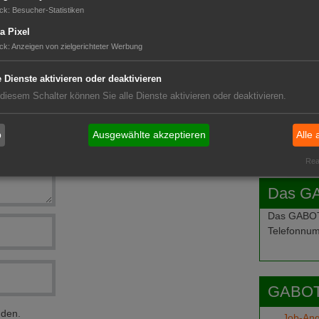
GABOT 
ck
:
Besucher-Statistiken
a Pixel
ck
:
Anzeigen von zielgerichteter Werbung
 Euro
e Dienste aktivieren oder deaktivieren
 diesem Schalter können Sie alle Dienste aktivieren oder deaktivieren.
b
Ausgewählte akzeptieren
Alle 
Real
Das G
Das GABOT-
Telefonnum
GABOT
nden.
Job-An