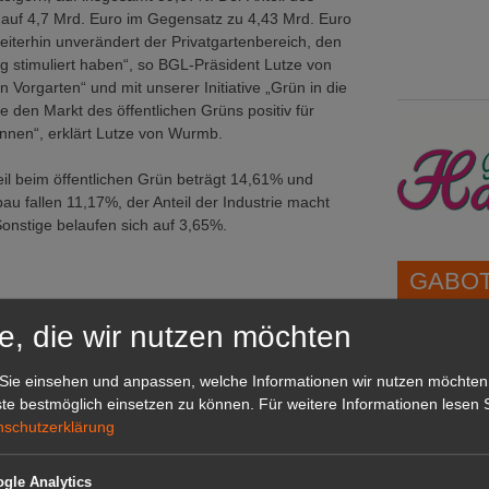
auf 4,7 Mrd. Euro im Gegensatz zu 4,43 Mrd. Euro
eiterhin unverändert der Privatgartenbereich, den
g stimuliert haben“, so BGL-Präsident Lutze von
Vorgarten“ und mit unserer Initiative „Grün in die
e den Markt des öffentlichen Grüns positiv für
nnen“, erklärt Lutze von Wurmb.
eil beim öffentlichen Grün beträgt 14,61% und
 fallen 11,17%, der Anteil der Industrie macht
onstige belaufen sich auf 3,65%.
GABOT 
e, die wir nutzen möchten
1A-Lage,
grünen B
Sie einsehen und anpassen, welche Informationen wir nutzen möchten
Repräsent
te bestmöglich einsetzen zu können.
Für weitere Informationen lesen S
IHREN Be
nschutzerklärung
g des Führerscheins
ht vor Standortnähe
en
gle Analytics