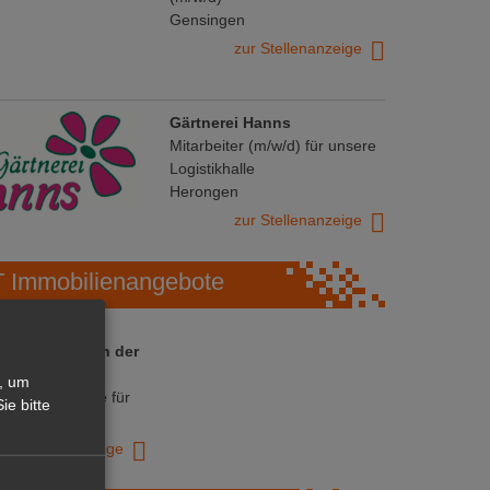
Gensingen
zur Stellenanzeige
Gärtnerei Hanns
Mitarbeiter (m/w/d) für unsere
Logistikhalle
Herongen
zur Stellenanzeige
Immobilienangebote
 ihre Chance in der
ranche
, um
ative Immobilie für
ie bitte
trieb!
zur Anzeige