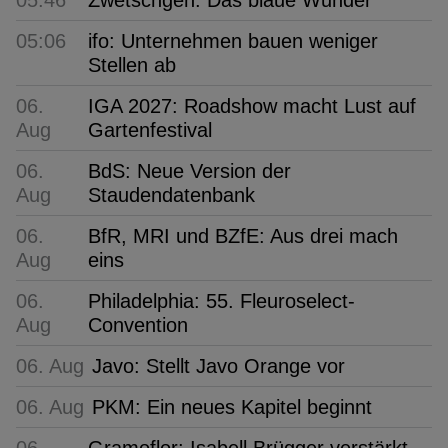
05:06
ifo: Unternehmen bauen weniger
Stellen ab
06.
IGA 2027: Roadshow macht Lust auf
Aug
Gartenfestival
06.
BdS: Neue Version der
Aug
Staudendatenbank
06.
BfR, MRI und BZfE: Aus drei mach
Aug
eins
06.
Philadelphia: 55. Fleuroselect-
Aug
Convention
06. Aug
Javo: Stellt Javo Orange vor
06. Aug
PKM: Ein neues Kapitel beginnt
06.
Gramoflor: Isabell Brügger verstärkt