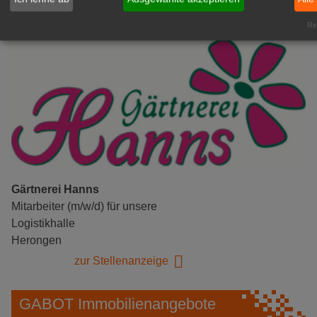
Rea
Gärtnerei Hanns
Mitarbeiter (m/w/d) für unsere
Logistikhalle
Herongen
zur Stellenanzeige
GABOT Immobilienangebote