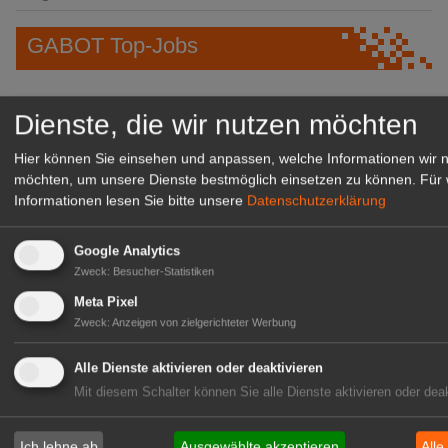
GABOT Top-Jobs
Dienste, die wir nutzen möchten
Hier können Sie einsehen und anpassen, welche Informationen wir 
möchten, um unsere Dienste bestmöglich einsetzen zu können.
Für 
Informationen lesen Sie bitte unsere
Datenschutzerklärung
Google Analytics
Zweck
:
Besucher-Statistiken
Kientzler Jungpflanzen GmbH
Meta Pixel
& Co KG
Zweck
:
Anzeigen von zielgerichteter Werbung
Gärtner im Zierpflanzenbau
(Geselle/Meister/Techniker)
Alle Dienste aktivieren oder deaktivieren
(m/w/d)
Mit diesem Schalter können Sie alle Dienste aktivieren oder deak
Gensingen
zur Stellenanzeige
Ich lehne ab
Ausgewählte akzeptieren
Alle