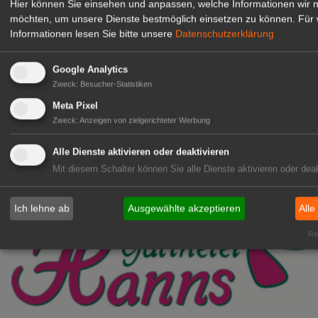
Hier können Sie einsehen und anpassen, welche Informationen wir 
möchten, um unsere Dienste bestmöglich einsetzen zu können.
Für 
Kientzler Jungpflanzen GmbH
Informationen lesen Sie bitte unsere
Datenschutzerklärung
& Co KG
Gärtner im Zierpflanzenbau
Google Analytics
(Geselle/Meister/Techniker)
Zweck
:
Besucher-Statistiken
(m/w/d)
Meta Pixel
Gensingen
Zweck
:
Anzeigen von zielgerichteter Werbung
zur Stellenanzeige
Alle Dienste aktivieren oder deaktivieren
Mit diesem Schalter können Sie alle Dienste aktivieren oder deak
Ich lehne ab
Ausgewählte akzeptieren
Alle
Rea