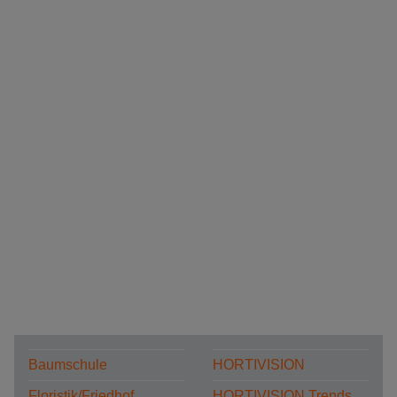
Baumschule
HORTIVISION
Floristik/Friedhof
HORTIVISION Trends