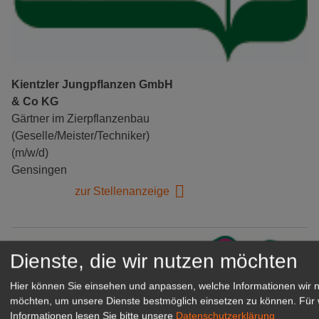
Kientzler Jungpflanzen GmbH
& Co KG
Gärtner im Zierpflanzenbau
(Geselle/Meister/Techniker)
(m/w/d)
Gensingen
zur Stellenanzeige
Dienste, die wir nutzen möchten
Hier können Sie einsehen und anpassen, welche Informationen wir 
möchten, um unsere Dienste bestmöglich einsetzen zu können.
Für 
Informationen lesen Sie bitte unsere
Datenschutzerklärung