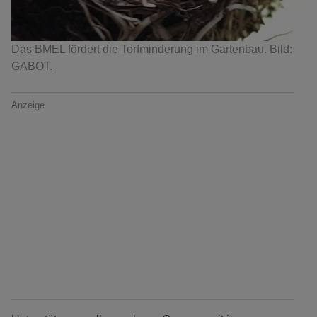
Das BMEL fördert die Torfminderung im Gartenbau. Bild:
GABOT.
Anzeige