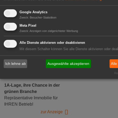
Google Analytics
Zweck
:
Besucher-Statistiken
Gärtnerei Hanns
Meta Pixel
Zweck
:
Anzeigen von zielgerichteter Werbung
Mitarbeiter (m/w/d) für unsere
Logistikhalle
Alle Dienste aktivieren oder deaktivieren
Herongen
Mit diesem Schalter können Sie alle Dienste aktivieren oder deak
zur Stellenanzeige
Ich lehne ab
Ausgewählte akzeptieren
Alle
GABOT Immobilienangebote
Rea
1A-Lage, ihre Chance in der
grünen Branche
Repräsentative Immobilie für
IHREN Betrieb!
zur Anzeige