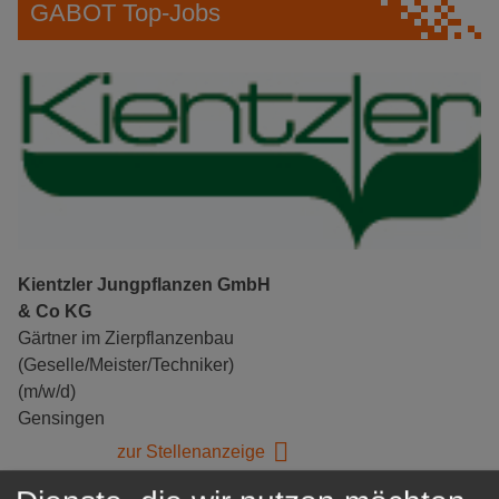
GABOT Top-Jobs
Kientzler Jungpflanzen GmbH
& Co KG
Gärtner im Zierpflanzenbau
(Geselle/Meister/Techniker)
(m/w/d)
Gensingen
zur Stellenanzeige