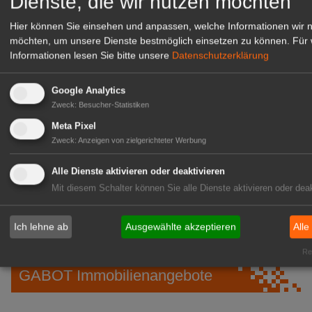
Dienste, die wir nutzen möchten
Hier können Sie einsehen und anpassen, welche Informationen wir 
möchten, um unsere Dienste bestmöglich einsetzen zu können.
Für 
Informationen lesen Sie bitte unsere
Datenschutzerklärung
Google Analytics
Zweck
:
Besucher-Statistiken
Meta Pixel
Zweck
:
Anzeigen von zielgerichteter Werbung
Gärtnerei Hanns
Alle Dienste aktivieren oder deaktivieren
Mitarbeiter (m/w/d) für unsere
Mit diesem Schalter können Sie alle Dienste aktivieren oder deak
Logistikhalle
Herongen
Ich lehne ab
Ausgewählte akzeptieren
Alle
zur Stellenanzeige
Rea
GABOT Immobilienangebote